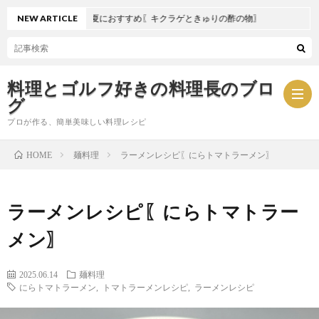
NEW ARTICLE
夏におすすめ〖キクラゲときゅりの酢の物〗
料理とゴルフ好きの料理長のブロ
グ
プロが作る、簡単美味しい料理レシピ
麺料理
ラーメンレシピ〖にらトマトラーメン〗
HOME
お
ラーメンレシピ〖にらトマトラー
問
プ
メン〗
い
ラ
2025.06.14
麺料理
合
イ
にらトマトラーメン
,
トマトラーメンレシピ
,
ラーメンレシピ