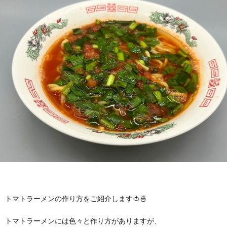
わ
バ
せ
シ
ー
ポ
リ
シ
ー
トマトラーメンの作り方をご紹介します🍅🍜
トマトラーメンには色々と作り方がありますが、