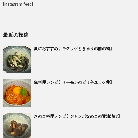
[instagram-feed]
最近の投稿
夏におすすめ〖キクラゲときゅりの酢の物〗
魚料理レシピ〖サーモンのピリ辛ユッケ丼〗
きのこ料理レシピ〖ジャンボなめこの醤油漬け〗