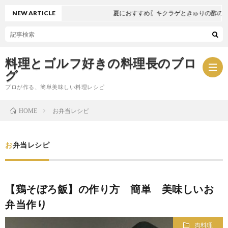
NEW ARTICLE
夏におすすめ〖キクラゲときゅりの酢の物〗
料理とゴルフ好きの料理長のブロ
グ
プロが作る、簡単美味しい料理レシピ
お弁当レシピ
HOME
お
お弁当レシピ
問
プ
い
ラ
【鶏そぼろ飯】の作り方 簡単 美味しいお
弁当作り
合
イ
肉料理