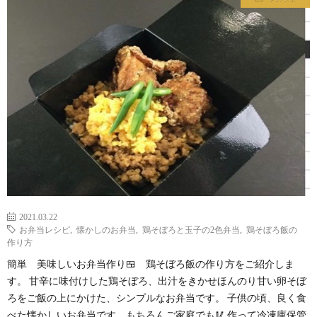
わ
バ
せ
シ
ー
ポ
リ
シ
2021.03.22
お弁当レシピ
,
懐かしのお弁当
,
鶏そぼろと玉子の2色弁当
,
鶏そぼろ飯の
ー
作り方
簡単 美味しいお弁当作り🍱 鶏そぼろ飯の作り方をご紹介しま
す。 甘辛に味付けした鶏そぼろ、出汁をきかせほんのり甘い卵そぼ
ろをご飯の上にかけた、シンプルなお弁当です。 子供の頃、良く食
べた懐かしいお弁当です。もちろんご家庭でも🥢 作って冷凍庫保管