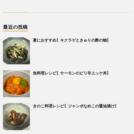
最近の投稿
夏におすすめ〖キクラゲときゅりの酢の物〗
魚料理レシピ〖サーモンのピリ辛ユッケ丼〗
きのこ料理レシピ〖ジャンボなめこの醤油漬け〗