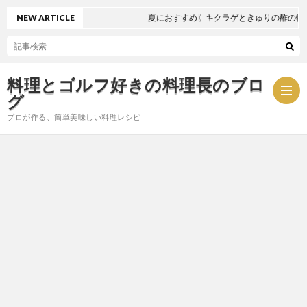
NEW ARTICLE
夏におすすめ〖キクラゲときゅりの酢の物〗
料理とゴルフ好きの料理長のブロ
グ
プロが作る、簡単美味しい料理レシピ
お
問
プ
い
ラ
合
イ