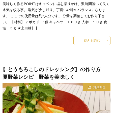
美味しく作るPOINTはキャベツに塩を振りかけ、数時間置いて良く
水気を絞る事。 塩気が少し残り、丁度いい味のバランスになりま
す。 ここでの使用量は約2人分です。 分量を調整してお作り下さ
い。 【材料】 アボカド 1個 キャベツ １００ｇ 人参 １０ｇ 食
塩 ５ｇ ★上白糖 […]
続きを読む
〖とうもろこしのドレッシング〗の作り方
夏野菜レシピ 野菜を美味しく
野菜料理