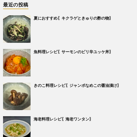
最近の投稿
夏におすすめ〖キクラゲときゅりの酢の物〗
魚料理レシピ〖サーモンのピリ辛ユッケ丼〗
きのこ料理レシピ〖ジャンボなめこの醤油漬け〗
海老料理レシピ〖海老ワンタン〗