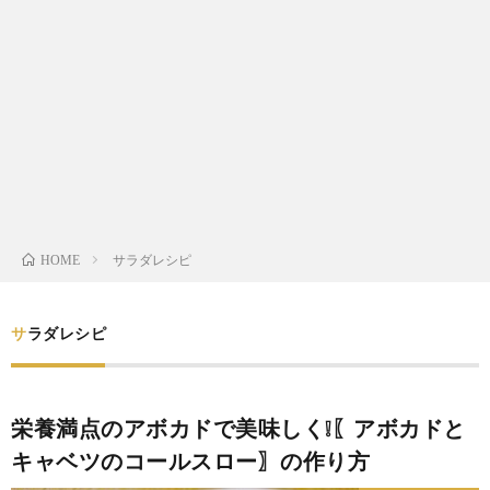
わ
バ
せ
シ
ー
ポ
リ
サラダレシピ
HOME
シ
サラダレシピ
ー
栄養満点のアボカドで美味しく❕〖アボカドと
キャベツのコールスロー〗の作り方