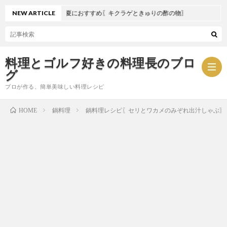
NEW ARTICLE
夏におすすめ〖キクラゲときゅりの酢の物〗
料理とゴルフ好きの料理長のブロ
グ
プロが作る、簡単美味しい料理レシピ
鍋料理
鍋料理レシピ〖セリとワカメのみぞれ出汁しゃぶ〗
HOME
お
問
プ
い
ラ
合
イ