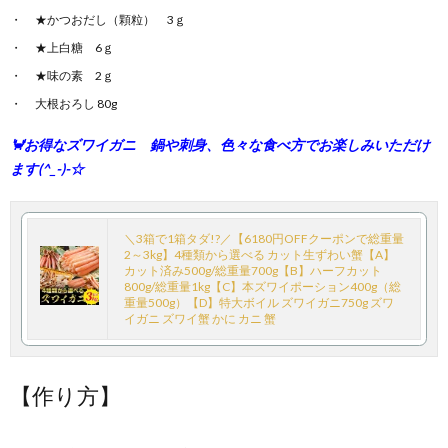
★かつおだし（顆粒） 3ｇ
★上白糖 6ｇ
★味の素 2ｇ
大根おろし 80g
🦀お得なズワイガニ 鍋や刺身、色々な食べ方でお楽しみいただけ
ます(^_-)-☆
＼3箱で1箱タダ!?／【6180円OFFクーポンで総重量
2～3kg】4種類から選べる カット生ずわい蟹【A】
カット済み500g/総重量700g【B】ハーフカット
800g/総重量1kg【C】本ズワイポーション400g（総
重量500g）【D】特大ボイル ズワイガニ750g ズワ
イガニ ズワイ蟹 かに カニ 蟹
【作り方】