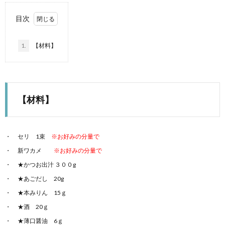
目次
1.
【材料】
【材料】
セリ 1束
※お好みの分量で
新ワカメ
※お好みの分量で
★かつお出汁 ３００g
★あごだし 20g
★本みりん 15ｇ
★酒 20ｇ
★薄口醤油 6ｇ