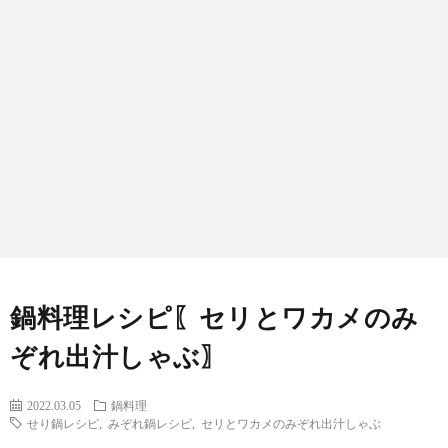
わ
バ
せ
シ
ー
ポ
リ
シ
鍋料理レシピ〖セリとワカメのみ
ー
ぞれ出汁しゃぶ〗
2022.03.05
鍋料理
せり鍋レシピ
,
みぞれ鍋レシピ
,
セリとワカメのみぞれ出汁しゃぶ