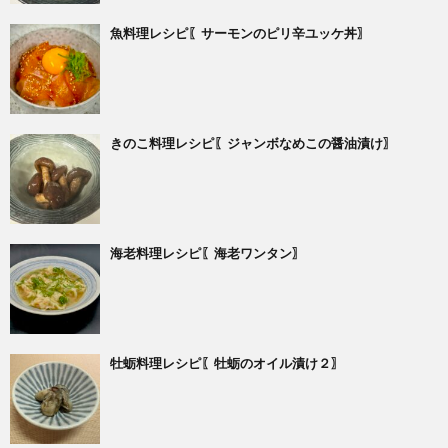
魚料理レシピ〖サーモンのピリ辛ユッケ丼〗
きのこ料理レシピ〖ジャンボなめこの醤油漬け〗
海老料理レシピ〖海老ワンタン〗
牡蛎料理レシピ〖牡蛎のオイル漬け２〗