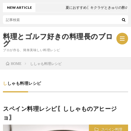
NEW ARTICLE
夏におすすめ〖キクラゲときゅりの酢の物〗
料理とゴルフ好きの料理長のブロ
グ
プロが作る、簡単美味しい料理レシピ
ししゃも料理レシピ
HOME
お
ししゃも料理レシピ
問
プ
い
ラ
スペイン料理レシピ〖ししゃものアヒージ
ョ〗
合
イ
スペイン料理