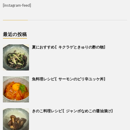
[instagram-feed]
最近の投稿
夏におすすめ〖キクラゲときゅりの酢の物〗
魚料理レシピ〖サーモンのピリ辛ユッケ丼〗
きのこ料理レシピ〖ジャンボなめこの醤油漬け〗