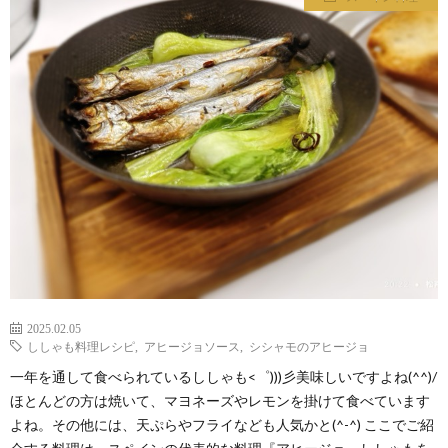
わ
バ
せ
シ
ー
ポ
リ
シ
2025.02.05
ー
ししゃも料理レシピ
,
アヒージョソース
,
シシャモのアヒージョ
一年を通して食べられているししゃも<゜)))彡美味しいですよね(^^)/
ほとんどの方は焼いて、マヨネーズやレモンを掛けて食べています
よね。その他には、天ぷらやフライなども人気かと(^-^) ここでご紹