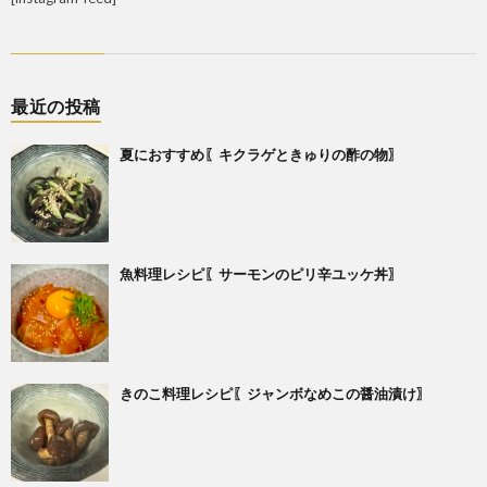
最近の投稿
夏におすすめ〖キクラゲときゅりの酢の物〗
魚料理レシピ〖サーモンのピリ辛ユッケ丼〗
きのこ料理レシピ〖ジャンボなめこの醤油漬け〗