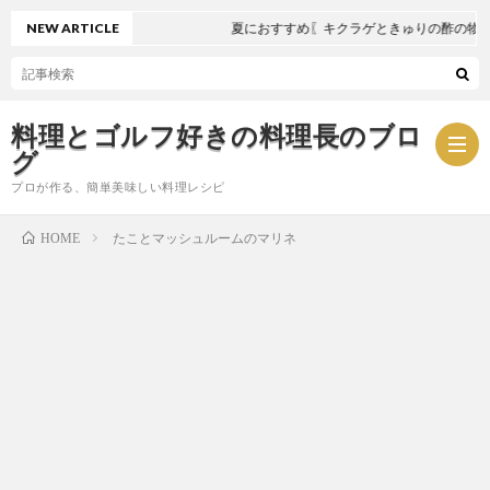
NEW ARTICLE
夏におすすめ〖キクラゲときゅりの酢の物〗
料理とゴルフ好きの料理長のブロ
グ
プロが作る、簡単美味しい料理レシピ
たことマッシュルームのマリネ
HOME
お
問
プ
い
ラ
合
イ