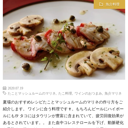
魚介料理
2020.07.19
たことマッシュルームのマリネ
,
たこ料理
,
ワインのおつまみ
,
魚介マリネ
夏場のおすすめレシピたことマッシュルームのマリネの作り方をご
紹介します。 ワインに合う料理です🍷。もちろんビールにハイボー
ルにも🍺 タコにはタウリンが豊富に含まれていて、疲労回復効果が
あるとされています。。 また血中コレステロールを下げ、動脈硬化