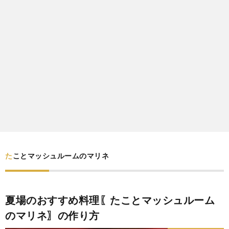
わ
バ
せ
シ
ー
ポ
リ
シ
たことマッシュルームのマリネ
ー
夏場のおすすめ料理〖たことマッシュルーム
のマリネ〗の作り方