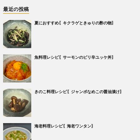
最近の投稿
夏におすすめ〖キクラゲときゅりの酢の物〗
魚料理レシピ〖サーモンのピリ辛ユッケ丼〗
きのこ料理レシピ〖ジャンボなめこの醤油漬け〗
海老料理レシピ〖海老ワンタン〗