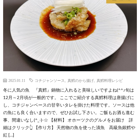
わ
バ
せ
シ
ー
ポ
リ
2025.01.11
コチジャンソース
,
真鱈のから揚げ
,
真鱈料理レシピ
シ
冬に人気の魚 『真鱈』鍋物に入れると美味しいですよね(^^♪旬は
12月～2月頃が一般的です。 ここでご紹介する真鱈料理は唐揚げに
ー
し、コチジャンベースの甘辛いタレを掛けた料理です。ソースは他
の魚にも良く合いますので、ぜひお試し下さい。ご飯もお酒も進む
事、間違いなし(^_-)-☆ 【材料】 オホーツクのグルメをお届け 詳
細はクリック👆 【作り方】 天然物の魚を使った漬魚 高級魚銀鱈や
紅 […]