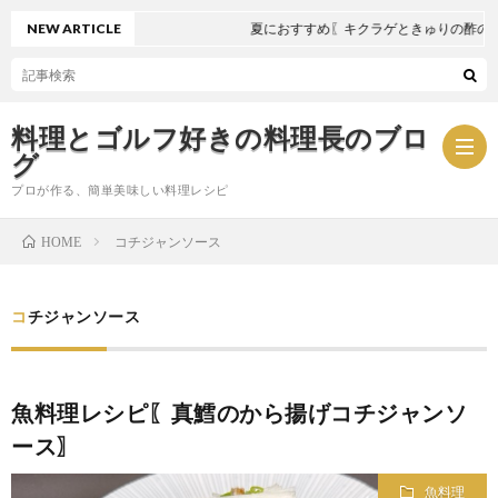
NEW ARTICLE
夏におすすめ〖キクラゲときゅりの酢の物
料理とゴルフ好きの料理長のブロ
グ
プロが作る、簡単美味しい料理レシピ
コチジャンソース
HOME
お
コチジャンソース
問
プ
い
ラ
魚料理レシピ〖真鱈のから揚げコチジャンソ
ース〗
合
イ
魚料理