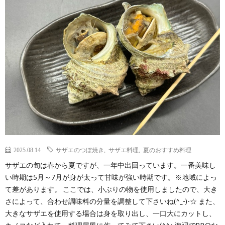
わ
バ
せ
シ
ー
ポ
リ
シ
2025.08.14
サザエのつぼ焼き
,
サザエ料理
,
夏のおすすめ料理
サザエの旬は春から夏ですが、一年中出回っています。一番美味し
ー
い時期は5月～7月が身が太って甘味が強い時期です。※地域によっ
て差があります。 ここでは、小ぶりの物を使用しましたので、大き
さによって、合わせ調味料の分量を調整して下さいね(^_-)-☆ また、
大きなサザエを使用する場合は身を取り出し、一口大にカットし、