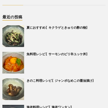
最近の投稿
夏におすすめ〖キクラゲときゅりの酢の物〗
魚料理レシピ〖サーモンのピリ辛ユッケ丼〗
きのこ料理レシピ〖ジャンボなめこの醤油漬け〗
海老料理レシピ〖海老ワンタン〗