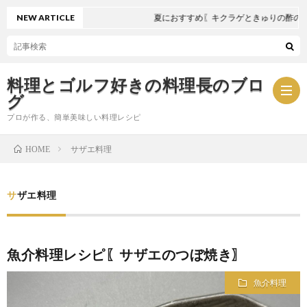
NEW ARTICLE
夏におすすめ〖キクラゲときゅりの酢の物
料理とゴルフ好きの料理長のブロ
グ
プロが作る、簡単美味しい料理レシピ
サザエ料理
HOME
お
サザエ料理
問
プ
い
ラ
魚介料理レシピ〖サザエのつぼ焼き〗
合
イ
魚介料理