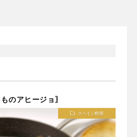
ゃものアヒージョ〗
スペイン料理