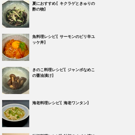
夏におすすめ〖キクラゲときゅりの
酢の物〗
魚料理レシピ〖サーモンのピリ辛ユ
ッケ丼〗
きのこ料理レシピ〖ジャンボなめこ
の醤油漬け〗
海老料理レシピ〖海老ワンタン〗