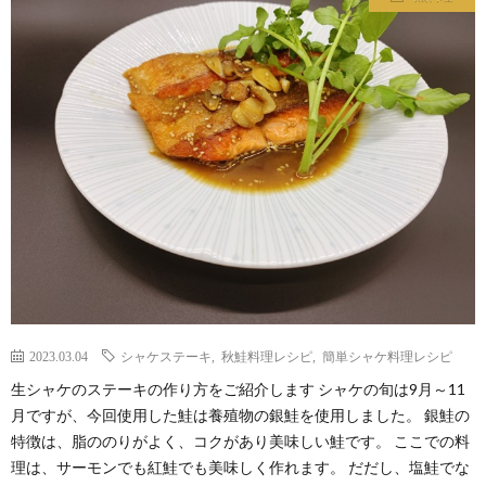
わ
バ
せ
シ
ー
ポ
リ
シ
2023.03.04
シャケステーキ
,
秋鮭料理レシピ
,
簡単シャケ料理レシピ
ー
生シャケのステーキの作り方をご紹介します シャケの旬は9月～11
月ですが、今回使用した鮭は養殖物の銀鮭を使用しました。 銀鮭の
特徴は、脂ののりがよく、コクがあり美味しい鮭です。 ここでの料
理は、サーモンでも紅鮭でも美味しく作れます。 だだし、塩鮭でな