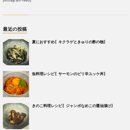
[instagram-feed]
最近の投稿
夏におすすめ〖キクラゲときゅりの酢の物〗
魚料理レシピ〖サーモンのピリ辛ユッケ丼〗
きのこ料理レシピ〖ジャンボなめこの醤油漬け〗