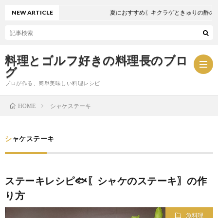
NEW ARTICLE
夏におすすめ〖キクラゲときゅりの酢の物
料理とゴルフ好きの料理長のブロ
グ
プロが作る、簡単美味しい料理レシピ
シャケステーキ
HOME
お
シャケステーキ
問
プ
い
ラ
ステーキレシピ🐟〖シャケのステーキ〗の作
り方
合
イ
魚料理