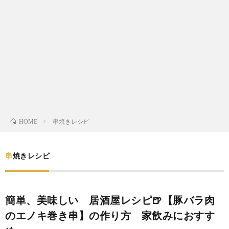
わ
バ
せ
シ
ー
ポ
リ
串焼きレシピ
HOME
シ
串焼きレシピ
ー
簡単、美味しい 居酒屋レシピ🍺【豚バラ肉
のエノキ巻き串】の作り方 家飲みにおすす