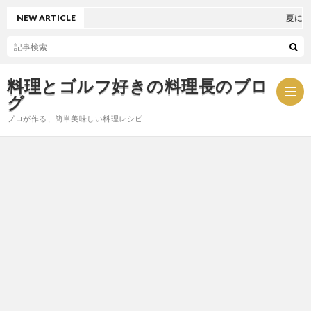
NEW ARTICLE
夏におす
料理とゴルフ好きの料理長のブロ
グ
プロが作る、簡単美味しい料理レシピ
お
問
プ
い
ラ
合
イ