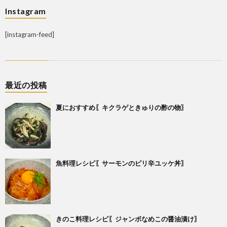
Instagram
[instagram-feed]
最近の投稿
夏におすすめ〖キクラゲときゅりの酢の物〗
魚料理レシピ〖サーモンのピリ辛ユッケ丼〗
きのこ料理レシピ〖ジャンボなめこの醤油漬け〗