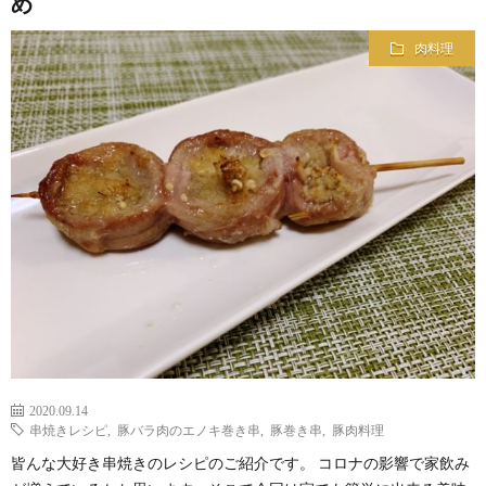
め
肉料理
2020.09.14
串焼きレシピ
,
豚バラ肉のエノキ巻き串
,
豚巻き串
,
豚肉料理
皆んな大好き串焼きのレシピのご紹介です。 コロナの影響で家飲み