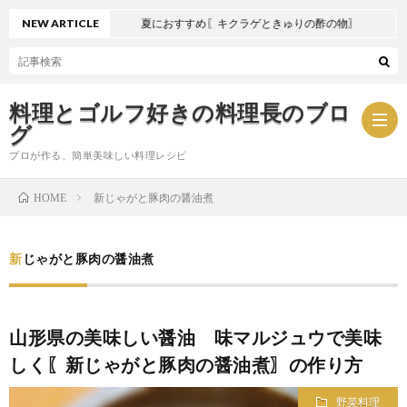
NEW ARTICLE
夏におすすめ〖キクラゲときゅりの酢の物〗
料理とゴルフ好きの料理長のブロ
グ
プロが作る、簡単美味しい料理レシピ
新じゃがと豚肉の醤油煮
HOME
お
新じゃがと豚肉の醤油煮
問
プ
い
ラ
山形県の美味しい醤油 味マルジュウで美味
しく〖新じゃがと豚肉の醤油煮〗の作り方
合
イ
野菜料理