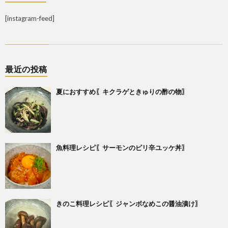
[instagram-feed]
最近の投稿
夏におすすめ〖キクラゲときゅりの酢の物〗
魚料理レシピ〖サーモンのピリ辛ユッケ丼〗
きのこ料理レシピ〖ジャンボなめこの醤油漬け〗