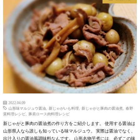
わ
バ
せ
シ
ー
ポ
リ
シ
2022.04.09
ー
山形味マルジュウ醤油
,
新じゃがいも料理
,
新じゃがと豚肉の醤油煮
,
春野
菜料理レシピ
,
豚肩ロース肉料理レシピ
新じゃがと豚肉の醤油煮の作り方をご紹介します。 使用する醤油は
山形県人なら誰しも知っている味マルジュウ。 実際は醤油でなく、
出汁入りの醤油風調味料なんです。 山形名物芋煮には、必ずこの味