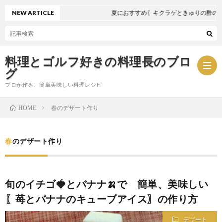
NEW ARTICLE
夏におすすめ〖キクラゲときゅりの酢の物〗
料理とゴルフ好きの料理長のブロ
グ
プロが作る、簡単美味しい料理レシピ
春のデザート作り
HOME
お
春のデザート作り
問
プ
い
ラ
旬のイチゴ🍓とバナナ🍌で 簡単、美味しい
〖苺とバナナのキューブアイス〗の作り方
合
イ
デザート