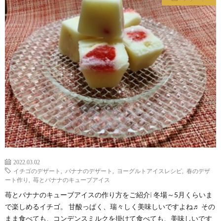
わ
バ
せ
シ
ー
ポ
リ
シ
2022.03.02
ー
イチゴのデザート
,
バナナのデザート
,
ヨーグルトアイスレシピ
,
春のデザ
ート作り
,
苺とバナナのキューブアイス
苺とバナナのキューブアイスの作り方をご紹介❕ 冬場～5月くらいま
で楽しめるイチゴ。 甘酸っぱく、瑞々しく美味しいですよね♬ その
まま食べても、コンデンスミルクを掛けて食べても、美味しいです