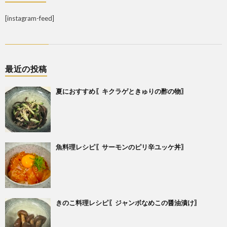
[instagram-feed]
最近の投稿
夏におすすめ〖キクラゲときゅりの酢の物〗
魚料理レシピ〖サーモンのピリ辛ユッケ丼〗
きのこ料理レシピ〖ジャンボなめこの醤油漬け〗