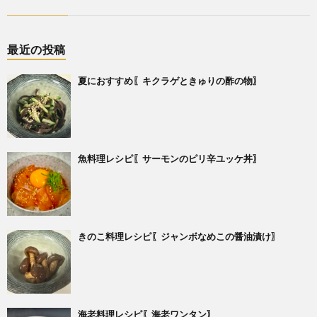
最近の投稿
夏におすすめ〖キクラゲときゅりの酢の物〗
魚料理レシピ〖サーモンのピリ辛ユッケ丼〗
きのこ料理レシピ〖ジャンボなめこの醤油漬け〗
海老料理レシピ〖海老ワンタン〗