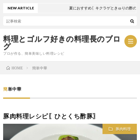
NEW ARTICLE
夏におすすめ〖キクラゲときゅりの酢の物〗
料理とゴルフ好きの料理長のブロ
グ
プロが作る、簡単美味しい料理レシピ
簡単中華
HOME
お
簡単中華
問
プ
い
ラ
豚肉料理レシピ〖ひとくち酢豚〗
合
イ
豚肉料理