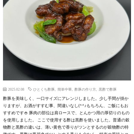
わ
バ
せ
シ
ー
ポ
リ
シ
2025.02.08
ひとくち酢豚
,
簡単中華
,
酢豚の作り方
,
黒酢で酢豚
酢豚を美味しく、一口サイズにアレンジしました。少し手間が掛か
ー
りますが、お酒がすすむ事、間違いなし(^^♪もちろん、ご飯にもお
すすめです🍚 豚肉の部位は肩ロースで、とんかつ用の厚切りのもの
を使用しました。 ここで使用する酢は黒酢を使いました。普通の穀
物酢と黒酢の違いは、薄い黄色で香りがツンとするのが穀物酢の特