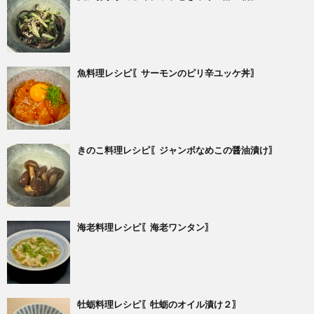
魚料理レシピ〖サーモンのピリ辛ユッケ丼〗
きのこ料理レシピ〖ジャンボなめこの醤油漬け〗
海老料理レシピ〖海老ワンタン〗
牡蛎料理レシピ〖牡蛎のオイル漬け２〗