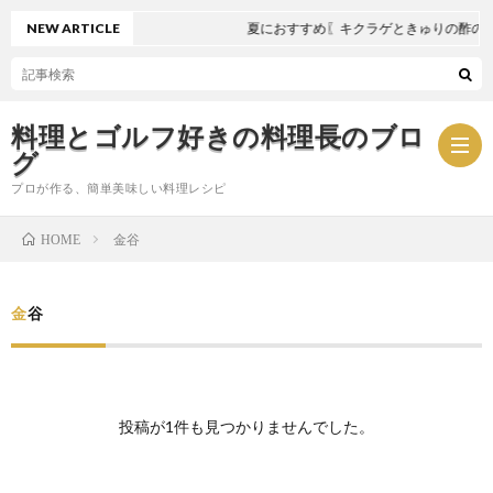
NEW ARTICLE
夏におすすめ〖キクラゲときゅりの酢の物
料理とゴルフ好きの料理長のブロ
グ
プロが作る、簡単美味しい料理レシピ
金谷
HOME
お
金谷
問
プ
い
ラ
投稿が1件も見つかりませんでした。
合
イ