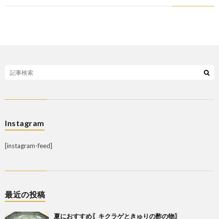
わ
バ
せ
シ
ー
ポ
リ
Instagram
シ
[instagram-feed]
ー
最近の投稿
夏におすすめ〖キクラゲときゅりの酢の物〗