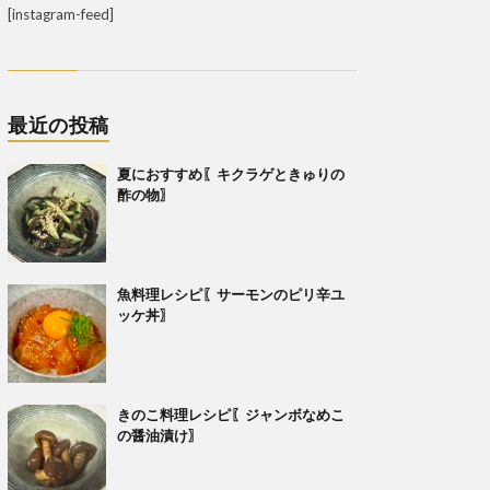
[instagram-feed]
最近の投稿
夏におすすめ〖キクラゲときゅりの
酢の物〗
魚料理レシピ〖サーモンのピリ辛ユ
ッケ丼〗
きのこ料理レシピ〖ジャンボなめこ
の醤油漬け〗