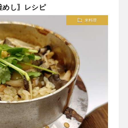
釜めし〗レシピ
米料理