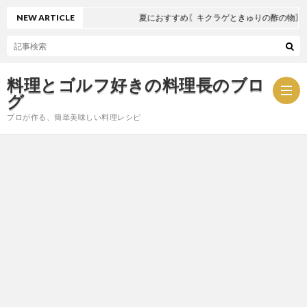
NEW ARTICLE
夏におすすめ〖キクラゲときゅりの酢の物〗
料理とゴルフ好きの料理長のブロ
グ
プロが作る、簡単美味しい料理レシピ
お
問
プ
い
ラ
合
イ