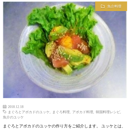
魚介料理
2018.12.18
まぐろとアボカドのユッケ
,
まぐろ料理
,
アボカド料理
,
韓国料理レシピ
,
魚介のユッケ
まぐろとアボカドのユッケの作り方をご紹介します。 ユッケとは、