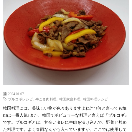
2024.01.07
プルコギレシピ
,
牛こま肉料理
,
韓国家庭料理
,
韓国料理レシピ
韓国料理には、美味しい物が色々ありますよね(^^♪何と言っても焼
肉は一番人気❕ また、韓国でポピュラーな料理と言えば『プルコギ』
です。プルコギとは、甘辛いタレに牛肉を漬け込んで、野菜と炒め
た料理です。よく春雨なんかも入っていますが、ここでは使用して