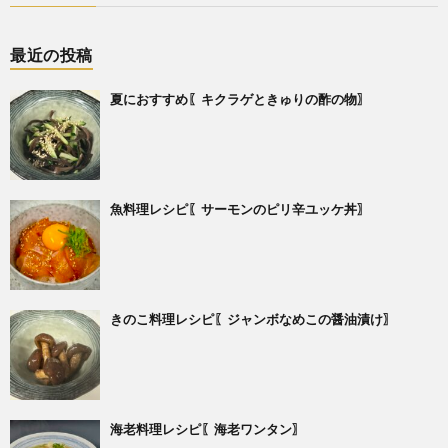
最近の投稿
夏におすすめ〖キクラゲときゅりの酢の物〗
魚料理レシピ〖サーモンのピリ辛ユッケ丼〗
きのこ料理レシピ〖ジャンボなめこの醤油漬け〗
海老料理レシピ〖海老ワンタン〗