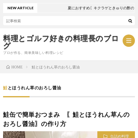
NEW ARTICLE
夏におすすめ〖キクラゲときゅりの酢の物〗
料理とゴルフ好きの料理長のブロ
グ
プロが作る、簡単美味しい料理レシピ
鮭とほうれん草のおろし醤油
HOME
お
鮭とほうれん草のおろし醤油
問
プ
い
ラ
鮭缶で簡単おつまみ 〖鮭とほうれん草んの
おろし醤油〗の作り方
合
イ
缶詰め料理