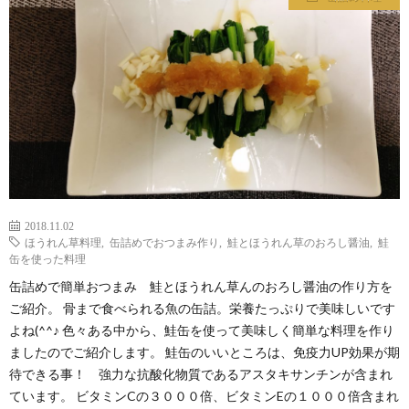
わ
バ
せ
シ
ー
ポ
リ
2018.11.02
ほうれん草料理
,
缶詰めでおつまみ作り
,
鮭とほうれん草のおろし醤油
,
鮭
シ
缶を使った料理
缶詰めで簡単おつまみ 鮭とほうれん草んのおろし醤油の作り方を
ー
ご紹介。 骨まで食べられる魚の缶詰。栄養たっぷりで美味しいです
よね(^^♪ 色々ある中から、鮭缶を使って美味しく簡単な料理を作り
ましたのでご紹介します。 鮭缶のいいところは、免疫力UP効果が期
待できる事！ 強力な抗酸化物質であるアスタキサンチンが含まれ
ています。 ビタミンCの３０００倍、ビタミンEの１０００倍含まれ