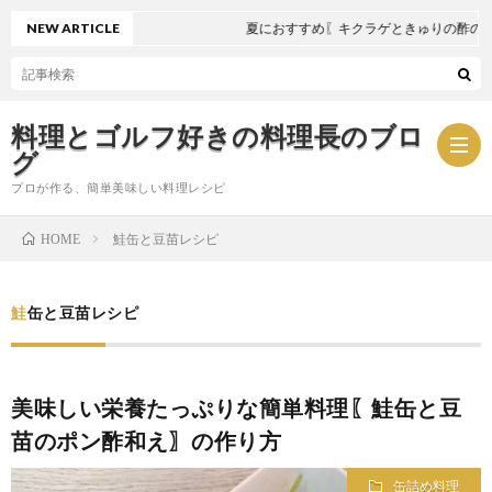
NEW ARTICLE
夏におすすめ〖キクラゲときゅりの酢の物
料理とゴルフ好きの料理長のブロ
グ
プロが作る、簡単美味しい料理レシピ
鮭缶と豆苗レシピ
HOME
お
鮭缶と豆苗レシピ
問
プ
い
ラ
美味しい栄養たっぷりな簡単料理〖鮭缶と豆
苗のポン酢和え〗の作り方
合
イ
缶詰め料理