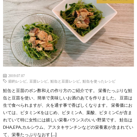
わ
バ
せ
シ
ー
ポ
リ
2019.07.07
節約レシピ
,
豆苗レシピ
,
鮭缶と豆苗レシピ
,
鮭缶を使ったレシピ
シ
鮭缶と豆苗のポン酢和えの作り方のご紹介です。 栄養たっぷりな鮭
缶と豆苗を使い、簡単で美味しいお酒のあてを作りました。 豆苗は
ー
生で食べられますが、火を通す事で香ばしくなります。 栄養価にお
いては、ビタミンKをはじめ、ビタミンA、葉酸、ビタミンCが含ま
れていて特に女性には嬉しい栄養バランスのいい野菜です。 鮭缶は
DHA,EPA,カルシウム、アスタキサンチンなどの栄養素が含まれてい
て、栄養たっぷりなおす […]