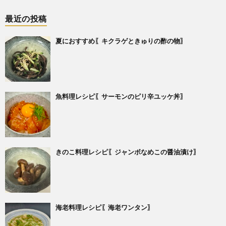
最近の投稿
夏におすすめ〖キクラゲときゅりの酢の物〗
魚料理レシピ〖サーモンのピリ辛ユッケ丼〗
きのこ料理レシピ〖ジャンボなめこの醤油漬け〗
海老料理レシピ〖海老ワンタン〗