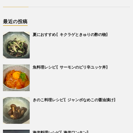
最近の投稿
夏におすすめ〖キクラゲときゅりの酢の物〗
魚料理レシピ〖サーモンのピリ辛ユッケ丼〗
きのこ料理レシピ〖ジャンボなめこの醤油漬け〗
海老料理レシピ〖海老ワンタン〗