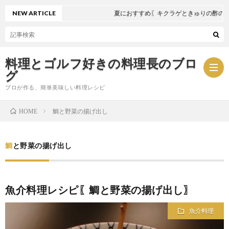
NEW ARTICLE
夏におすすめ〖キクラゲときゅりの酢の物〗
料理とゴルフ好きの料理長のブロ
グ
プロが作る、簡単美味しい料理レシピ
鯛と野菜の揚げ出し
HOME
お
鯛と野菜の揚げ出し
問
プ
い
ラ
魚介料理レシピ〖鯛と野菜の揚げ出し〗
合
イ
魚介料理