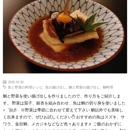
わ
バ
せ
シ
ー
ポ
リ
シ
2020.10.30
魚と野菜の料理レシピ
,
魚の揚げ出し
,
鯛と野菜の揚げ出し
,
鯛料理
鯛と野菜を使い揚げ出しを作りましたので、作り方をご紹介しま
ー
す。 野菜は茄子、銀杏を組み合わせ、魚は鯛の切り身を使いました
<゜)))彡 ※野菜は季節に合わせて変えて下さい 鯛以外でも美味し
く出来ますので、ぜひお試しください✋ おすすめの魚はスズキ、サ
ワラ、金目鯛、メカジキなどなど色々あります♬ ご飯のおかずに