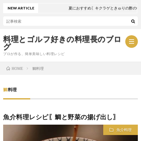
NEW ARTICLE
夏におすすめ〖キクラゲときゅりの酢の物〗
料理とゴルフ好きの料理長のブロ
グ
プロが作る、簡単美味しい料理レシピ
鯛料理
HOME
お
鯛料理
問
プ
い
ラ
魚介料理レシピ〖鯛と野菜の揚げ出し〗
合
イ
魚介料理