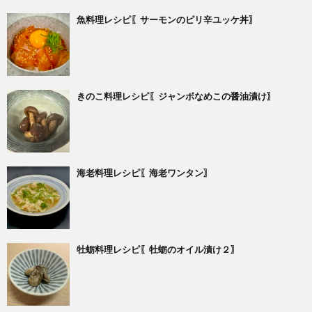
魚料理レシピ〖サーモンのピリ辛ユッケ丼〗
きのこ料理レシピ〖ジャンボなめこの醤油漬け〗
海老料理レシピ〖海老ワンタン〗
牡蛎料理レシピ〖牡蛎のオイル漬け２〗