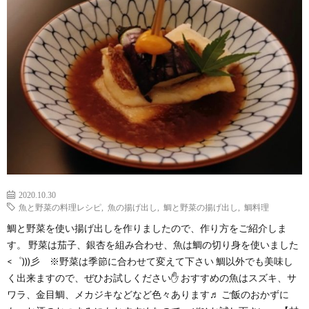
わ
バ
せ
シ
ー
ポ
リ
シ
2020.10.30
魚と野菜の料理レシピ
,
魚の揚げ出し
,
鯛と野菜の揚げ出し
,
鯛料理
鯛と野菜を使い揚げ出しを作りましたので、作り方をご紹介しま
ー
す。 野菜は茄子、銀杏を組み合わせ、魚は鯛の切り身を使いました
<゜)))彡 ※野菜は季節に合わせて変えて下さい 鯛以外でも美味し
く出来ますので、ぜひお試しください✋ おすすめの魚はスズキ、サ
ワラ、金目鯛、メカジキなどなど色々あります♬ ご飯のおかずに