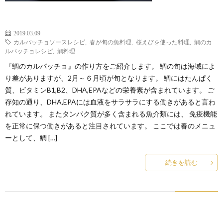
2019.03.09
カルパッチョソースレシピ
,
春が旬の魚料理
,
桜えびを使った料理
,
鯛のカ
ルパッチョレシピ
,
鯛料理
『鯛のカルパッチョ』の作り方をご紹介します。 鯛の旬は海域によ
り差がありますが、2月～６月頃が旬となります。 鯛にはたんぱく
質、ビタミンB1,B2、DHA,EPAなどの栄養素が含まれています。 ご
存知の通り、DHA,EPAには血液をサラサラにする働きがあると言わ
れています。 またタンパク質が多く含まれる魚介類には、 免疫機能
を正常に保つ働きがあると注目されています。 ここでは春のメニュ
ーとして、鯛 […]
続きを読む