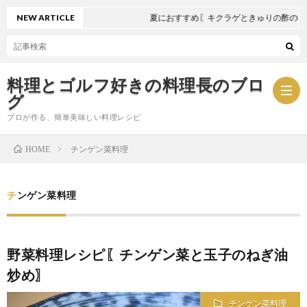
NEW ARTICLE
夏におすすめ〖キクラゲときゅりの酢の物〗
料理とゴルフ好きの料理長のブロ
グ
プロが作る、簡単美味しい料理レシピ
チンゲン菜料理
HOME
お
チンゲン菜料理
問
プ
い
ラ
野菜料理レシピ〖チンゲン菜と玉子のねぎ油
炒め〗
合
イ
チンゲン菜料理