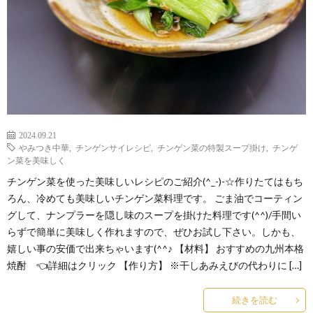
2024.09.21
やみつき中華
,
チンゲンサイレシピ
,
チンゲン菜の特製スープ掛け
,
チンゲ
ン菜を美味しく
チンゲン菜を使った美味しいレシピのご紹介(^_-)-☆作りたてはもち
ろん、冷めても美味しいチンゲン菜料理です。 ごま油でコーティン
グして、ナンプラーを隠し味のスープを掛けた料理です(^^)/手間い
らずで簡単に美味しく作れますので、ぜひお試し下さい。しかも、
嬉しい事の安価で出来ちゃいます(^^♪ 【材料】 おすすめの九州本格
焼酎 👈詳細はクリック 【作り方】 ※干しあみえびの代わりに […]
続きを読む