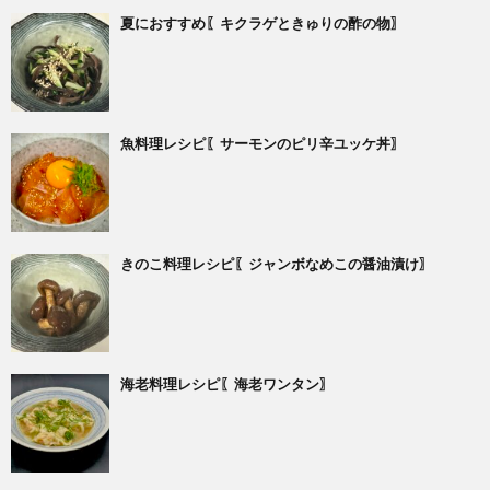
夏におすすめ〖キクラゲときゅりの酢の物〗
魚料理レシピ〖サーモンのピリ辛ユッケ丼〗
きのこ料理レシピ〖ジャンボなめこの醤油漬け〗
海老料理レシピ〖海老ワンタン〗