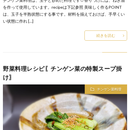
チンゲン菜料理は、玉子と炒めた料理です🥚香りづけには、ねぎ油
を作って使用しています。recipeは下記参照 美味しく作るPOINT
は、玉子を半熟状態にする事です。材料を揃えておけば、手早くい
い状態に作れ […]
続きを読む
野菜料理レシピ〖チンゲン菜の特製スープ掛
け〗
チンゲン菜料理