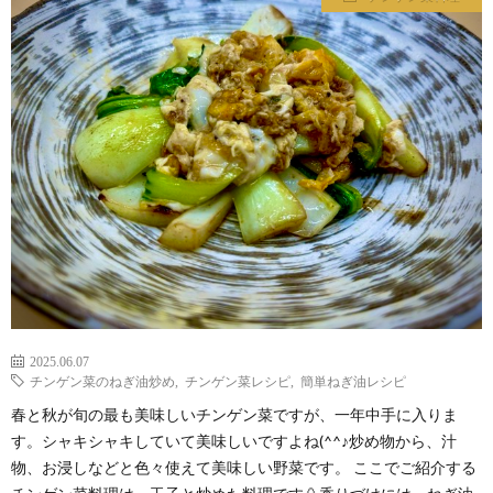
わ
バ
せ
シ
ー
ポ
リ
シ
2025.06.07
ー
チンゲン菜のねぎ油炒め
,
チンゲン菜レシピ
,
簡単ねぎ油レシピ
春と秋が旬の最も美味しいチンゲン菜ですが、一年中手に入りま
す。シャキシャキしていて美味しいですよね(^^♪炒め物から、汁
物、お浸しなどと色々使えて美味しい野菜です。 ここでご紹介する