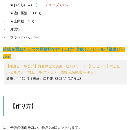
★おろしにんにく
チューブで1㎝
★濃口醤油 ３６ｇ
★上白糖 ３ｇ
片栗粉
ブラックペッパー
吟味を重ねた三つの原材料で作り上げた美味しいビール『鎌倉ビー
ル』
【鎌倉ビール 公式】鎌倉武士の褒美（ピルスナー）【8缶セット】武士ビー
ル ピルスナー 地ビール プレゼント 贈答 包装紙 熨斗 ギフト
価格：4,413円（税込、送料別) (2024/4/17時点)
【作り方】
牛蒡の表面を洗い、長さ6㎝にカットします。