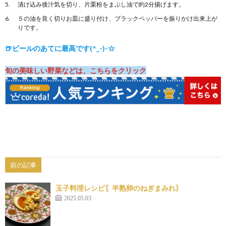
漬け込み後汁気を切り、片栗粉をまぶし油で約2分揚げます。
５の油を良く切りお皿に盛り付け、ブラックペッパーを振りかけ出来上が
りです。
🍺ビールのあてに最高です(^_-)-☆
旬の美味しい野菜などは、こちらをクリック
前の記事
玉子料理レシピ〖半熟卵のねぎまみれ〗
2025.05.03