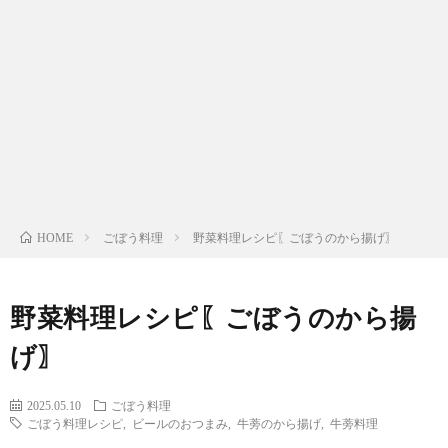
わ
バ
せ
シ
ー
ポ
リ
ごぼう料理
野菜料理レシピ〖ごぼうのから揚げ〗
HOME
シ
野菜料理レシピ〖ごぼうのから揚
ー
げ〗
2025.05.10
ごぼう料理
ごぼう料理レシピ
,
ビールのおつまみ
,
牛蒡のから揚げ
,
牛蒡料理