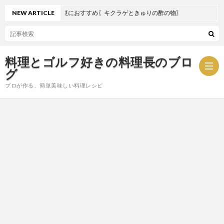
NEW ARTICLE
夏におすすめ〖キクラゲときゅりの酢の物〗
料理とゴルフ好きの料理長のブロ
グ
プロが作る、簡単美味しい料理レシピ
お
問
プ
い
ラ
合
イ