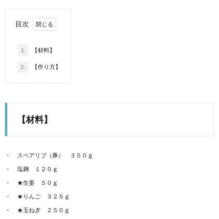
目次
1.
【材料】
2.
【作り方】
【材料】
スペアリブ（豚） ３５０ｇ
塩麹 １２０ｇ
★生姜 ５０ｇ
★りんご ３２５ｇ
★玉ねぎ ２５０ｇ