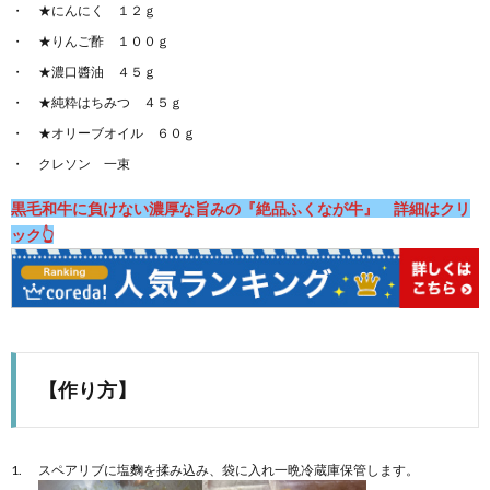
★にんにく １２ｇ
★りんご酢 １００ｇ
★濃口醬油 ４５ｇ
★純粋はちみつ ４５ｇ
★オリーブオイル ６０ｇ
クレソン 一束
黒毛和牛に負けない濃厚な旨みの『絶品ふくなが牛』 詳細はクリ
ック👆
【作り方】
スペアリブに塩麴を揉み込み、袋に入れ一晩冷蔵庫保管します。