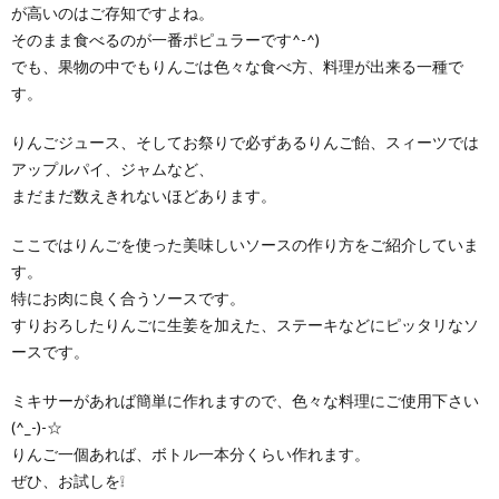
が高いのはご存知ですよね。
そのまま食べるのが一番ポピュラーです^-^)
でも、果物の中でもりんごは色々な食べ方、料理が出来る一種で
す。
りんごジュース、そしてお祭りで必ずあるりんご飴、スィーツでは
アップルパイ、ジャムなど、
まだまだ数えきれないほどあります。
ここではりんごを使った美味しいソースの作り方をご紹介していま
す。
特にお肉に良く合うソースです。
すりおろしたりんごに生姜を加えた、ステーキなどにピッタリなソ
ースです。
ミキサーがあれば簡単に作れますので、色々な料理にご使用下さい
(^_-)-☆
りんご一個あれば、ボトル一本分くらい作れます。
ぜひ、お試しを❕