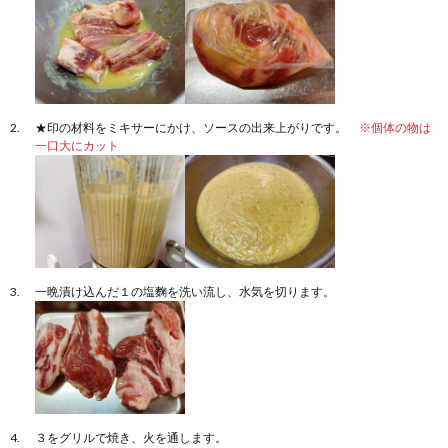
★印の材料をミキサーにかけ、ソースの出来上がりです。
※個体の物は
一口大にカット
一晩漬け込んだ１の塩麴を洗い流し、水気を切ります。
３をグリルで焼き、火を通します。