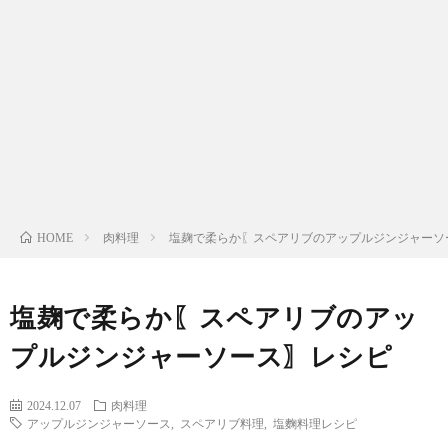
わ
バ
せ
シ
ー
ポ
リ
肉料理
塩麹で柔らか〖スペアリブのアップルジンジャーソ
HOME
シ
塩麹で柔らか〖スペアリブのアッ
ー
プルジンジャーソース〗レシピ
2024.12.07
肉料理
アップルジンジャーソース
,
スペアリブ料理
,
塩麴料理レシピ