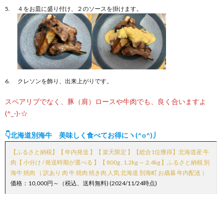
４をお皿に盛り付け、２のソースを掛けます。
クレソンを飾り、出来上がりです。
スペアリブでなく、豚（肩）ロースや牛肉でも、良く合いますよ
(^_-)-☆
👇北海道別海牛 美味しく食べてお得にヽ(^o^)丿
【ふるさと納税】【 年内発送 】【 楽天限定 】【総合1位獲得】北海道産 牛
肉【 小分け / 発送時期が選べる 】【 800g , 1.2kg ～ 2.4kg 】ふるさと納税 別
海牛 焼肉 （ 訳あり 肉 牛 焼肉 焼き肉 人気 北海道 別海町 お歳暮 年内配送 ）
価格：10,000円～（税込、送料無料) (2024/11/24時点)