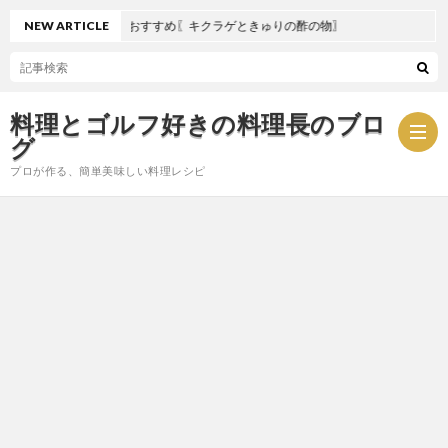
NEW ARTICLE
夏におすすめ〖キクラゲときゅりの酢の物〗
料理とゴルフ好きの料理長のブロ
グ
プロが作る、簡単美味しい料理レシピ
お
問
プ
い
ラ
合
イ