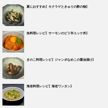
夏におすすめ〖キクラゲときゅりの酢の物〗
魚料理レシピ〖サーモンのピリ辛ユッケ丼〗
きのこ料理レシピ〖ジャンボなめこの醤油漬け〗
海老料理レシピ〖海老ワンタン〗