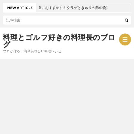
NEW ARTICLE
夏におすすめ〖キクラゲときゅりの酢の物〗
料理とゴルフ好きの料理長のブロ
グ
プロが作る、簡単美味しい料理レシピ
お
問
プ
い
ラ
合
イ