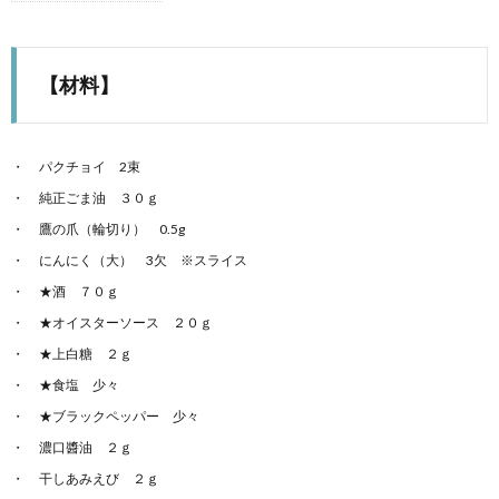
【材料】
パクチョイ 2束
純正ごま油 ３０ｇ
鷹の爪（輪切り） 0.5g
にんにく（大） 3欠 ※スライス
★酒 ７０ｇ
★オイスターソース ２０ｇ
★上白糖 ２ｇ
★食塩 少々
★ブラックペッパー 少々
濃口醬油 ２ｇ
干しあみえび ２ｇ