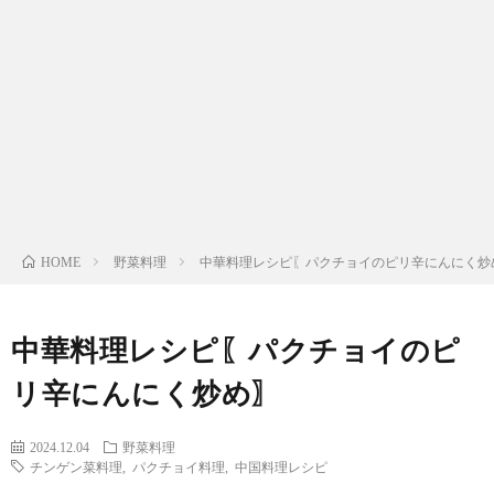
わ
バ
せ
シ
ー
ポ
リ
野菜料理
中華料理レシピ〖パクチョイのピリ辛にんにく炒
HOME
シ
中華料理レシピ〖パクチョイのピ
ー
リ辛にんにく炒め〗
2024.12.04
野菜料理
チンゲン菜料理
,
パクチョイ料理
,
中国料理レシピ