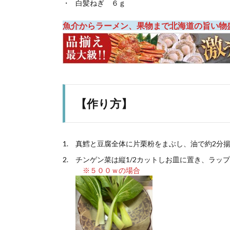
白髪ねぎ ６ｇ
魚介からラーメン、果物まで北海道の旨い物盛
【作り方】
真鱈と豆腐全体に片栗粉をまぶし、油で約2分
チンゲン菜は縦1/2カットしお皿に置き、ラップ
※５００ｗの場合