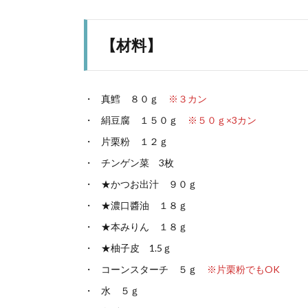
【材料】
真鱈 ８０ｇ
※３カン
絹豆腐 １５０ｇ
※５０ｇ×3カン
片栗粉 １２ｇ
チンゲン菜 3枚
★かつお出汁 ９０ｇ
★濃口醬油 １８ｇ
★本みりん １８ｇ
★柚子皮 1.5ｇ
コーンスターチ ５ｇ
※片栗粉でもOK
水 ５ｇ