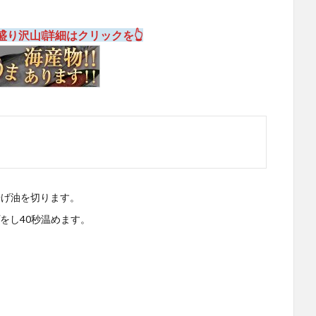
り沢山❕詳細はクリックを👆
揚げ油を切ります。
をし40秒温めます。