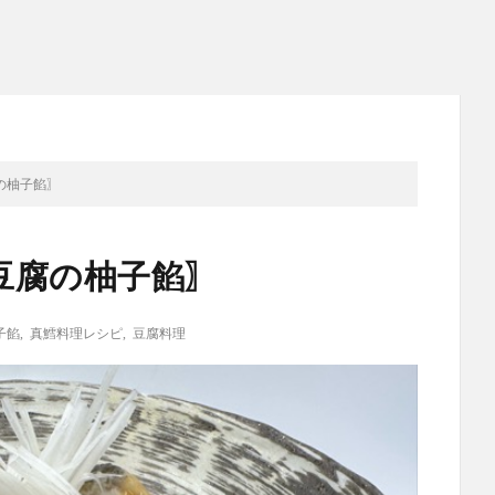
の柚子餡〗
豆腐の柚子餡〗
子餡
,
真鱈料理レシピ
,
豆腐料理