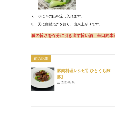
６に４の餡を流し入れます。
天に白髪ねぎを飾り、出来上がりです。
肴の旨さを存分に引き出す旨い酒 辛口純米酒
前の記事
豚肉料理レシピ〖ひとくち酢
豚〗
2025.02.08