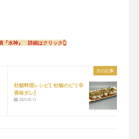
『水神』 詳細はクリック👆
次の記事
牡蛎料理レシピ〖牡蛎のピリ辛
香味ダレ〗
2025.02.15