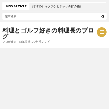
NEW ARTICLE
夏におすすめ〖キクラゲときゅりの酢の物〗
料理とゴルフ好きの料理長のブロ
グ
プロが作る、簡単美味しい料理レシピ
お
問
プ
い
ラ
合
イ