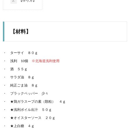
2.
【作り方】
【材料】
ターサイ ８０ｇ
浅利 10個
※北海道浅利使用
酒 ５５ｇ
サラダ油 ８ｇ
純正ごま油 ８ｇ
ブラックペッパー 少々
★鶏ガラスープの素（顆粒） ４ｇ
★浅利ボイル出汁 ５０ｇ
★オイスターソース ２０ｇ
★上白糖 ４ｇ