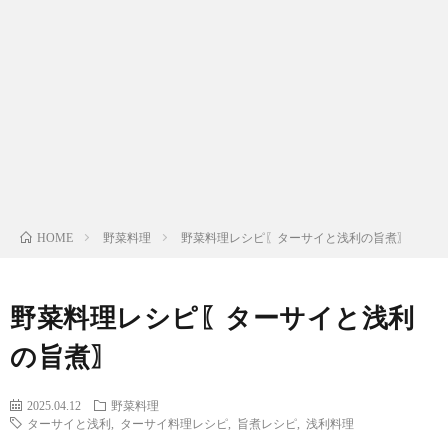
わ
バ
せ
シ
ー
ポ
リ
野菜料理
野菜料理レシピ〖ターサイと浅利の旨煮〗
HOME
シ
野菜料理レシピ〖ターサイと浅利
ー
の旨煮〗
2025.04.12
野菜料理
ターサイと浅利
,
ターサイ料理レシピ
,
旨煮レシピ
,
浅利料理