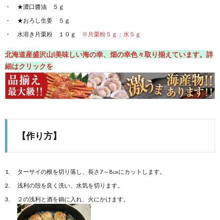
★濃口醬油 ５ｇ
★おろし生姜 ５ｇ
水溶き片栗粉 １０ｇ
※片栗粉５ｇ：水５ｇ
北海道産盛沢山❕美味しい海の幸、畑の幸色々取り揃えています。詳
細はクリックを
【作り方】
ターサイの根を切り落し、長さ7～8㎝にカットします。
浅利の殻を良く洗い、水気を切ります。
２の浅利と酒を鍋に入れ、火にかけます。