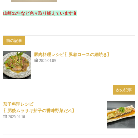
山崎12年など色々取り揃えています🧴
前の記事
豚肉料理レシピ〖豚肩ロースの網焼き〗
2025.04.09
次の記事
茄子料理レシピ
〖肥後ムラサキ茄子の香味野菜だれ〗
2025.04.16