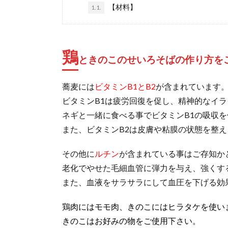
【材料】
1.1.
鶏
ときのこのせいろそばの作り方を
蕎麦には
ビタミンB1とB2
が含まれています
ビタミンB1は疲労回復を促し、精神的なイ
ネギと一緒に食べる事でビタミンB1の吸収
また、ビタミンB2は皮膚や粘膜の状態を整
その他に
ルチン
が含まれている事はご存知か
老化でやせた毛細血管に弾力を与え、強くす
また、血液をサラサラにして血圧を下げる効
鶏肉にはモモ肉、きのこにはヒラタケを使い
きのこはお好みの物をご使用下さい。