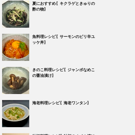
夏におすすめ〖キクラゲときゅりの
酢の物〗
魚料理レシピ〖サーモンのピリ辛ユ
ッケ丼〗
きのこ料理レシピ〖ジャンボなめこ
の醤油漬け〗
海老料理レシピ〖海老ワンタン〗