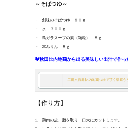
～そばつゆ～
創味のそばつゆ ８０ｇ
水 ３００ｇ
鳥ガラスープの素（顆粒） ８ｇ
本みりん ８ｇ
🐓秋田比内地鶏から出る美味しい出汁で作っ
工房六義庵 比内地鶏つゆで頂く稲庭うどん
【作り方】
鶏肉の皮、脂を取り一口大にカットします。