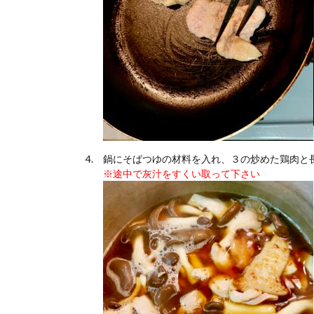
鍋にそばつゆの材料を入れ、３の炒めた鶏肉と
※途中で灰汁をすくい取って下さい