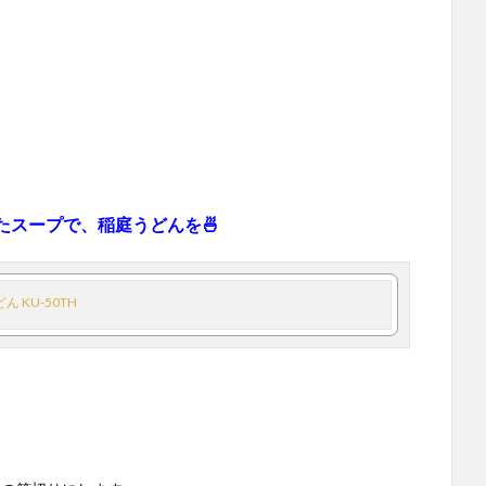
たスープで、稲庭うどんを🍜
 KU-50TH