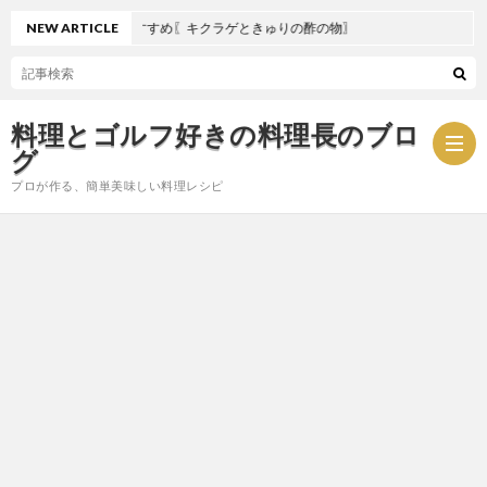
NEW ARTICLE
夏におすすめ〖キクラゲときゅりの酢の物〗
料理とゴルフ好きの料理長のブロ
グ
プロが作る、簡単美味しい料理レシピ
お
問
プ
い
ラ
合
イ