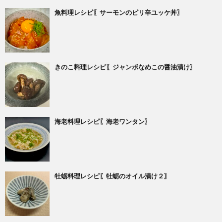
魚料理レシピ〖サーモンのピリ辛ユッケ丼〗
きのこ料理レシピ〖ジャンボなめこの醤油漬け〗
海老料理レシピ〖海老ワンタン〗
牡蛎料理レシピ〖牡蛎のオイル漬け２〗