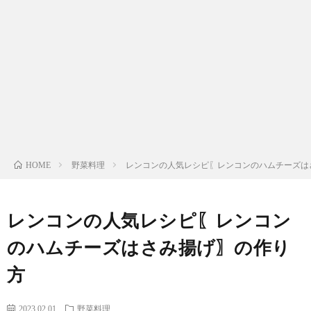
わ
バ
せ
シ
ー
ポ
リ
野菜料理
レンコンの人気レシピ〖レンコンのハムチーズは
HOME
シ
レンコンの人気レシピ〖レンコン
ー
のハムチーズはさみ揚げ〗の作り
方
2023.02.01
野菜料理