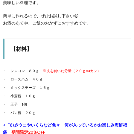
美味しい料理です。
簡単に作れるので、ぜひお試し下さい😉
お酒のあてや、ご飯のおかずにおすすめです。
【材料】
レンコン ８０ｇ
※皮を剥いた分量（２０ｇ×4カン）
ロースハム ４０ｇ
ミックスチーズ １６ｇ
小麦粉 １０ｇ
玉子 1個
パン粉 ２０ｇ
<゜)))彡ウニやいくらなど色々 何が入っているかお楽しみ海鮮福
袋
期間限定20％OFF