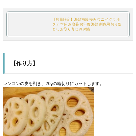
【数量限定】海鮮福袋 極み ウニ イクラ ホ
タテ 本鮪 お歳暮 お年賀 海鮮 刺身用 切り落
とし お取り寄せ 冷凍鮪
【作り方】
レンコンの皮を剥き、20gの輪切りにカットします。