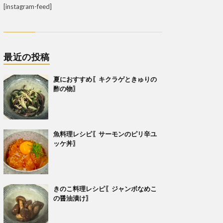
[instagram-feed]
最近の投稿
夏におすすめ〖キクラゲときゅりの
酢の物〗
魚料理レシピ〖サーモンのピリ辛ユ
ッケ丼〗
きのこ料理レシピ〖ジャンボなめこ
の醤油漬け〗