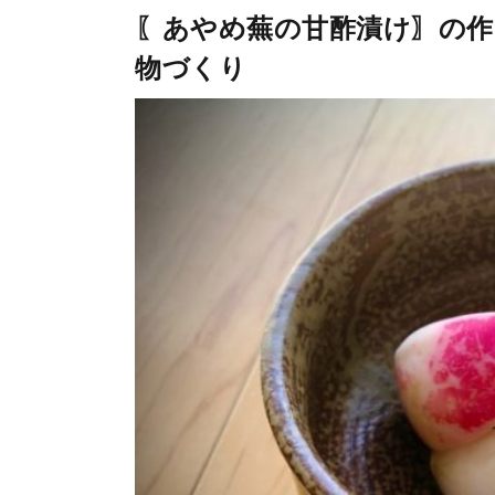
〖あやめ蕪の甘酢漬け〗の作
物づくり