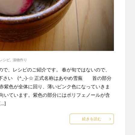
レシピ
,
漬物作り
ので、レシピのご紹介です。 春が旬ではないので、
い (^_-)-☆ 正式名称はあやめ雪蕪 首の部分
と赤紫色が全体に回り、薄いピンク色になっていきま
に向いています。紫色の部分にはポリフェノールが含
…]
続きを読む