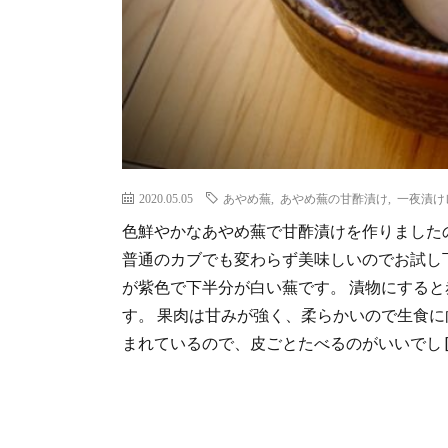
2020.05.05
あやめ蕪
,
あやめ蕪の甘酢漬け
,
一夜漬け
色鮮やかなあやめ蕪で甘酢漬けを作りました
普通のカブでも変わらず美味しいのでお試し下さ
が紫色で下半分が白い蕪です。 漬物にする
す。 果肉は甘みが強く、柔らかいので生食
まれているので、皮ごとたべるのがいいでし [