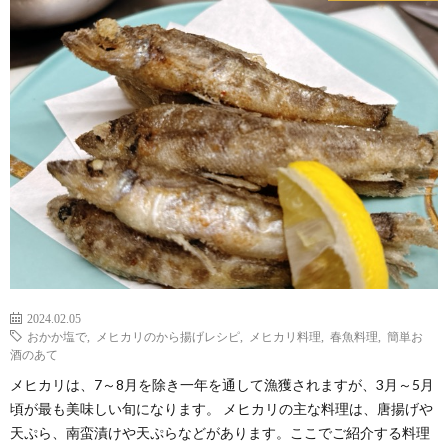
2024.02.05
おかか塩で
,
メヒカリのから揚げレシピ
,
メヒカリ料理
,
春魚料理
,
簡単お
酒のあて
メヒカリは、7～8月を除き一年を通して漁獲されますが、3月～5月
頃が最も美味しい旬になります。 メヒカリの主な料理は、唐揚げや
天ぷら、南蛮漬けや天ぷらなどがあります。ここでご紹介する料理