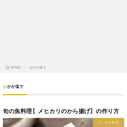
わ
バ
せ
シ
ー
ポ
リ
おかか塩で
HOME
シ
おかか塩で
ー
旬の魚料理〖メヒカリのから揚げ〗の作り方
魚介料理