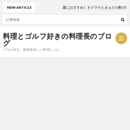
NEW ARTICLE
夏におすすめ〖キクラゲときゅりの酢の物〗
料理とゴルフ好きの料理長のブロ
グ
プロが作る、簡単美味しい料理レシピ
お
問
プ
い
ラ
合
イ