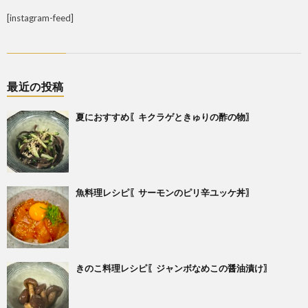
[instagram-feed]
最近の投稿
夏におすすめ〖キクラゲときゅりの酢の物〗
魚料理レシピ〖サーモンのピリ辛ユッケ丼〗
きのこ料理レシピ〖ジャンボなめこの醤油漬け〗