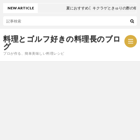
NEW ARTICLE
夏におすすめ〖キクラゲときゅりの酢の物〗
料理とゴルフ好きの料理長のブロ
グ
プロが作る、簡単美味しい料理レシピ
お
問
プ
い
ラ
合
イ