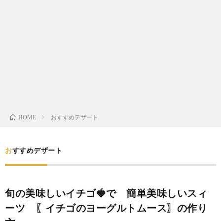
わ
バ
せ
シ
ー
ポ
リ
おすすめデザート
HOME
シ
おすすめデザート
ー
旬の美味しいイチゴ🍓で 簡単美味しいスィ
ーツ 〖イチゴのヨーグルトムース〗の作り