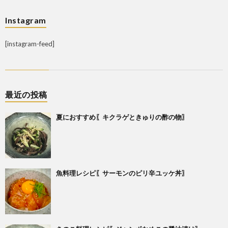
Instagram
[instagram-feed]
最近の投稿
夏におすすめ〖キクラゲときゅりの酢の物〗
魚料理レシピ〖サーモンのピリ辛ユッケ丼〗