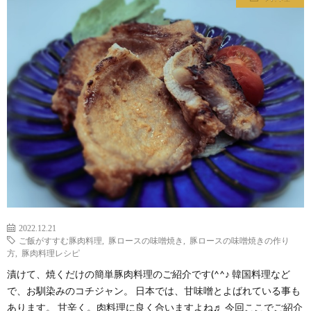
わ
バ
せ
シ
ー
ポ
リ
シ
2022.12.21
ー
ご飯がすすむ豚肉料理
,
豚ロースの味噌焼き
,
豚ロースの味噌焼きの作り
方
,
豚肉料理レシピ
漬けて、焼くだけの簡単豚肉料理のご紹介です(^^♪ 韓国料理など
で、お馴染みのコチジャン。 日本では、甘味噌とよばれている事も
あります。 甘辛く。肉料理に良く合いますよね♬ 今回ここでご紹介