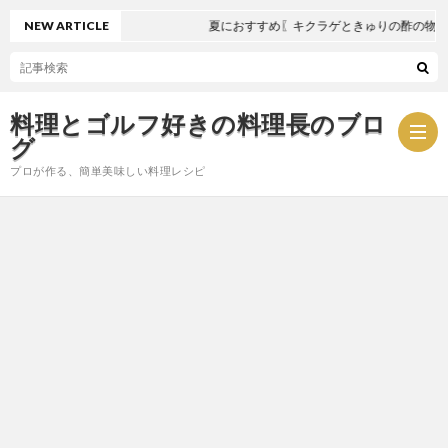
NEW ARTICLE
夏におすすめ〖キクラゲときゅりの酢の物〗
料理とゴルフ好きの料理長のブロ
グ
プロが作る、簡単美味しい料理レシピ
お
問
プ
い
ラ
合
イ