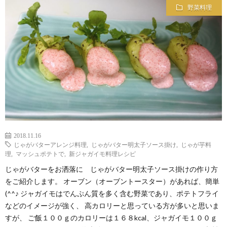
野菜料理
2018.11.16
じゃがバターアレンジ料理
,
じゃがバター明太子ソース掛け
,
じゃが芋料
理
,
マッシュポテトで
,
新ジャガイモ料理レシピ
じゃがバターをお洒落に じゃがバター明太子ソース掛けの作り方
をご紹介します。 オーブン（オーブントースター）があれば、簡単
(^^♪ ジャガイモはでんぷん質を多く含む野菜であり、ポテトフライ
などのイメージが強く、 高カロリーと思っている方が多いと思いま
すが、 ご飯１００ｇのカロリーは１６８kcal、ジャガイモ１００ｇ