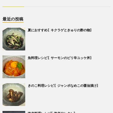
最近の投稿
夏におすすめ〖キクラゲときゅりの酢の物〗
魚料理レシピ〖サーモンのピリ辛ユッケ丼〗
きのこ料理レシピ〖ジャンボなめこの醤油漬け〗