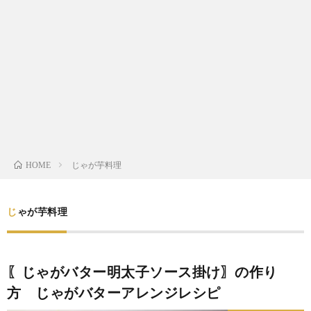
わ
バ
せ
シ
ー
ポ
リ
じゃが芋料理
HOME
シ
じゃが芋料理
ー
〖じゃがバター明太子ソース掛け〗の作り
方 じゃがバターアレンジレシピ