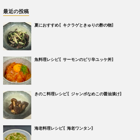
最近の投稿
夏におすすめ〖キクラゲときゅりの酢の物〗
魚料理レシピ〖サーモンのピリ辛ユッケ丼〗
きのこ料理レシピ〖ジャンボなめこの醤油漬け〗
海老料理レシピ〖海老ワンタン〗