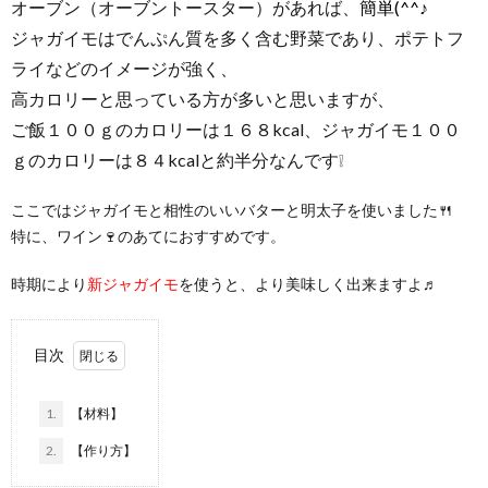
オーブン（オーブントースター）があれば、
簡単(^^♪
ジャガイモはでんぷん質を多く含む野菜であり、ポテトフ
ライなどのイメージが強く、
高カロリーと思っている方が多いと思いますが、
ご飯１００ｇのカロリーは１６８kcal、ジャガイモ１００
ｇのカロリーは８４kcalと約半分なんです❕
ここではジャガイモと相性のいいバターと明太子を使いました🍴
特に、ワイン🍷のあてにおすすめです。
時期により
新ジャガイモ
を使うと、より美味しく出来ますよ♬
目次
1.
【材料】
2.
【作り方】