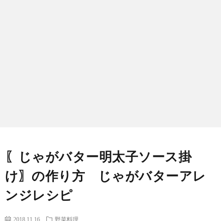
わ
バ
せ
シ
ー
ポ
リ
シ
〖じゃがバター明太子ソース掛
ー
け〗の作り方 じゃがバターアレ
ンジレシピ
2018.11.16
野菜料理