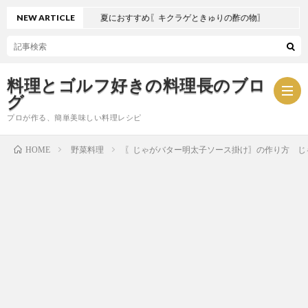
NEW ARTICLE
夏におすすめ〖キクラゲときゅりの酢の物〗
料理とゴルフ好きの料理長のブロ
グ
プロが作る、簡単美味しい料理レシピ
野菜料理
〖じゃがバター明太子ソース掛け〗の作り方 じ
HOME
お
問
プ
い
ラ
合
イ