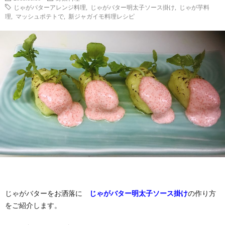
じゃがバターアレンジ料理
,
じゃがバター明太子ソース掛け
,
じゃが芋料
理
,
マッシュポテトで
,
新ジャガイモ料理レシピ
じゃがバターをお洒落に
じゃがバター明太子ソース掛け
の作り方
をご紹介します。