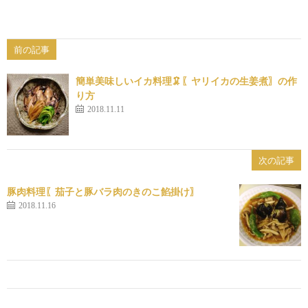
前の記事
簡単美味しいイカ料理🦑〖ヤリイカの生姜煮〗の作
り方
2018.11.11
次の記事
豚肉料理〖茄子と豚バラ肉のきのこ餡掛け〗
2018.11.16