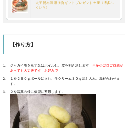
太子 昆布漬 贈り物 ギフト プレゼント 土産《博多ふ
くいち》
【作り方】
ジャガイモを蒸す又はボイルし、皮を剥き潰します
※多少ゴロゴロ感が
あっても大丈夫です お好みで
１を２８０ｇボールに入れ、生クリーム３０ｇ流し入れ、混ぜ合わせま
す。
２を写真の様に俵型に整形します。