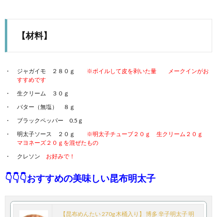
【材料】
ジャガイモ ２８０ｇ
※ボイルして皮を剥いた量 メークインがお
すすめです
生クリーム ３０ｇ
バター（無塩） ８ｇ
ブラックペッパー 0.5ｇ
明太子ソース ２０ｇ
※明太子チューブ２０ｇ 生クリーム２０ｇ
マヨネーズ２０ｇを混ぜたもの
クレソン
お好みで！
👇👇👇おすすめの美味しい昆布明太子
【昆布めんたい 270g 木桶入り】 博多 辛子明太子 明