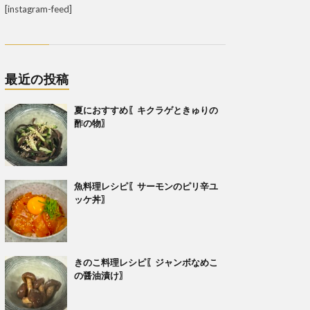
[instagram-feed]
最近の投稿
夏におすすめ〖キクラゲときゅりの
酢の物〗
魚料理レシピ〖サーモンのピリ辛ユ
ッケ丼〗
きのこ料理レシピ〖ジャンボなめこ
の醤油漬け〗