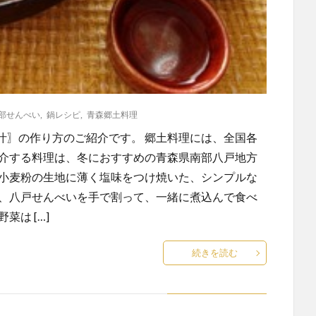
部せんべい
,
鍋レシピ
,
青森郷土料理
汁〗の作り方のご紹介です。 郷土料理には、全国各
紹介する料理は、冬におすすめの青森県南部八戸地方
 小麦粉の生地に薄く塩味をつけ焼いた、シンプルな
れ、八戸せんべいを手で割って、一緒に煮込んで食べ
は […]
続きを読む