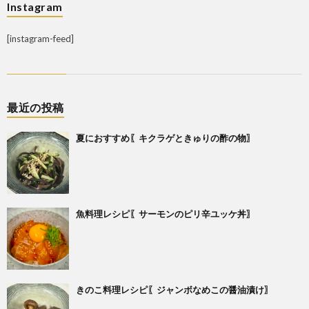
Instagram
[instagram-feed]
最近の投稿
夏におすすめ〖キクラゲときゅりの酢の物〗
魚料理レシピ〖サーモンのピリ辛ユッケ丼〗
きのこ料理レシピ〖ジャンボなめこの醤油漬け〗