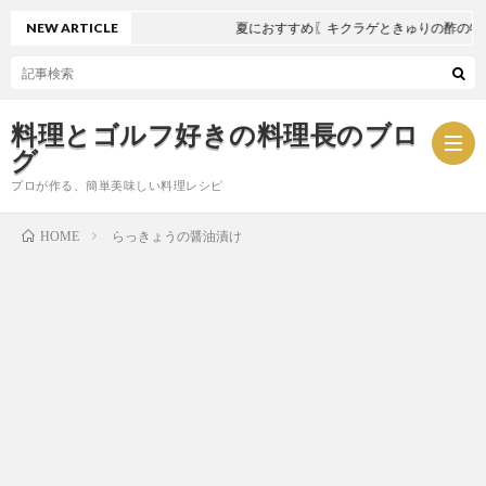
NEW ARTICLE
夏におすすめ〖キクラゲときゅりの酢の物〗
料理とゴルフ好きの料理長のブロ
グ
プロが作る、簡単美味しい料理レシピ
らっきょうの醤油漬け
HOME
お
問
プ
い
ラ
合
イ