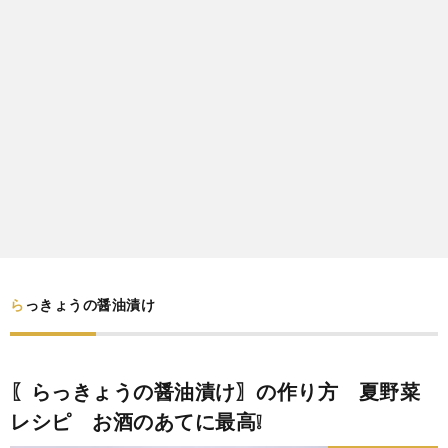
わ
バ
せ
シ
ー
ポ
リ
シ
らっきょうの醤油漬け
ー
〖らっきょうの醤油漬け〗の作り方 夏野菜
レシピ お酒のあてに最高❕