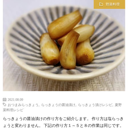
野菜料理
2021.08.09
おつまみらっきょう
,
らっきょうの醤油漬け
,
らっきょう漬けレシピ
,
夏野
菜料理レシピ
らっきょうの醤油漬けの作り方をご紹介します。 作り方は塩らっき
ょうと変わりません。 下記の作り方１～５と８の作業は同じです。