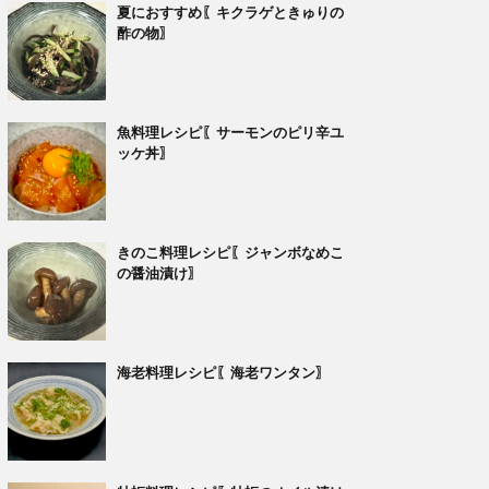
夏におすすめ〖キクラゲときゅりの
酢の物〗
魚料理レシピ〖サーモンのピリ辛ユ
ッケ丼〗
きのこ料理レシピ〖ジャンボなめこ
の醤油漬け〗
海老料理レシピ〖海老ワンタン〗