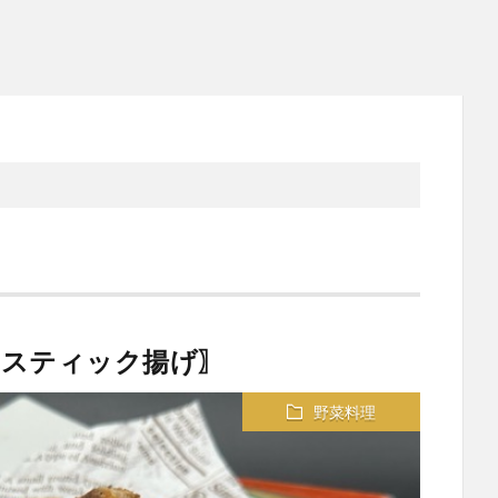
のスティック揚げ〗
野菜料理