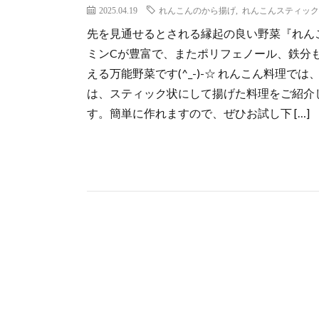
2025.04.19
れんこんのから揚げ
,
れんこんスティック
先を見通せるとされる縁起の良い野菜『れん
ミンCが豊富で、またポリフェノール、鉄分
える万能野菜です(^_-)-☆ れんこん料理
は、スティック状にして揚げた料理をご紹介しま
す。簡単に作れますので、ぜひお試し下 […]