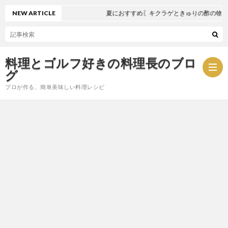
NEW ARTICLE
夏におすすめ〖キクラゲときゅりの酢の物〗
料理とゴルフ好きの料理長のブロ
グ
プロが作る、簡単美味しい料理レシピ
お
問
プ
い
ラ
合
イ