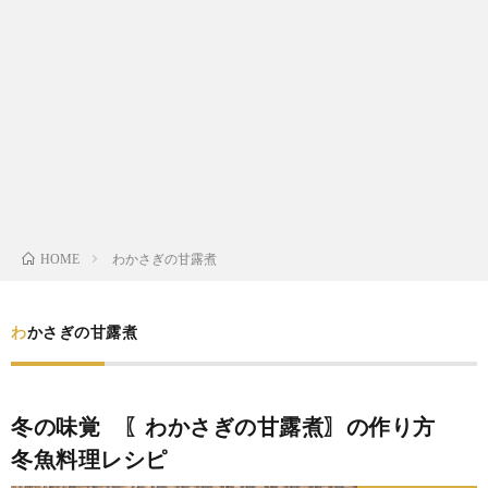
わ
バ
せ
シ
ー
ポ
リ
わかさぎの甘露煮
HOME
シ
わかさぎの甘露煮
ー
冬の味覚 〖わかさぎの甘露煮〗の作り方
冬魚料理レシピ