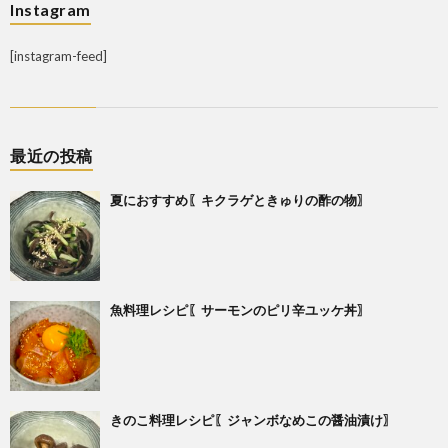
Instagram
[instagram-feed]
最近の投稿
夏におすすめ〖キクラゲときゅりの酢の物〗
魚料理レシピ〖サーモンのピリ辛ユッケ丼〗
きのこ料理レシピ〖ジャンボなめこの醤油漬け〗