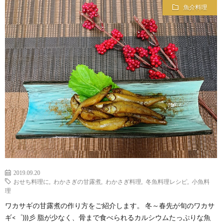
魚介料理
2019.09.20
おせち料理に
,
わかさぎの甘露煮
,
わかさぎ料理
,
冬魚料理レシピ
,
小魚料
理
ワカサギの甘露煮の作り方をご紹介します。 冬～春先が旬のワカサ
ギ<゜)))彡 脂が少なく、骨まで食べられるカルシウムたっぷりな魚