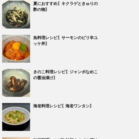
夏におすすめ〖キクラゲときゅりの
酢の物〗
魚料理レシピ〖サーモンのピリ辛ユ
ッケ丼〗
きのこ料理レシピ〖ジャンボなめこ
の醤油漬け〗
海老料理レシピ〖海老ワンタン〗