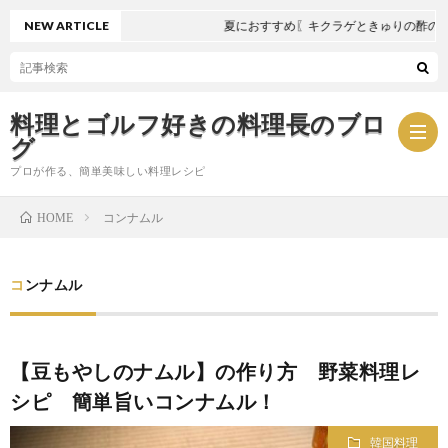
NEW ARTICLE
夏におすすめ〖キクラゲときゅりの酢の物〗
料理とゴルフ好きの料理長のブロ
グ
プロが作る、簡単美味しい料理レシピ
コンナムル
HOME
お
コンナムル
問
プ
い
ラ
【豆もやしのナムル】の作り方 野菜料理レ
シピ 簡単旨いコンナムル！
合
イ
韓国料理