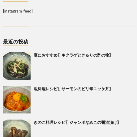
[instagram-feed]
最近の投稿
夏におすすめ〖キクラゲときゅりの酢の物〗
魚料理レシピ〖サーモンのピリ辛ユッケ丼〗
きのこ料理レシピ〖ジャンボなめこの醤油漬け〗