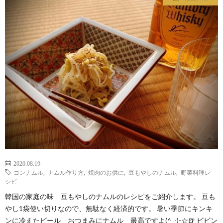
わ
バ
せ
シ
ー
ポ
リ
シ
2020.08.19
ー
コンナムル
,
ナムル作り方
,
焼肉のお供に
,
豆もやしのナムル
,
野菜料理レ
シピ
韓国の家庭の味 豆もやしのナムルのレシピをご紹介します。 豆も
やし1袋使い切りなので、無駄なく経済的です。 暑い季節にキンキ
ンに冷えたビール おつまみにナムル 最高ですよ(^_-)-☆🍺 ビビン