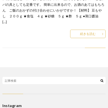
バの具としても定番です。 簡単に出来るので、お酒のあてはもちろ
ん ご飯のおかずの付け合わせにいかがですか！ 【材料】 豆もや
し ２００ｇ ★食塩 ４ｇ ★砂糖 ５ｇ ★酢 ５ｇ ●薄口醬油
[…]
続きを読む
Instagram