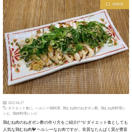
肉料理
2022.04.27
ダイエット食に
,
ヘルシー鶏料理
,
鶏むね肉のねぎポン酢
,
鶏むね肉料理レ
シピ
,
鶏肉料理レシピ
鶏むね肉のねぎポン酢の作り方をご紹介(^^)/ ダイエット食としても
人気な鶏むね肉🐓 ヘルシーなお肉ですが、良質なたんぱく質が豊富