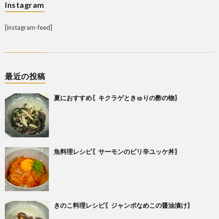
Instagram
[instagram-feed]
最近の投稿
夏におすすめ〖キクラゲときゅりの酢の物〗
魚料理レシピ〖サーモンのピリ辛ユッケ丼〗
きのこ料理レシピ〖ジャンボなめこの醤油漬け〗