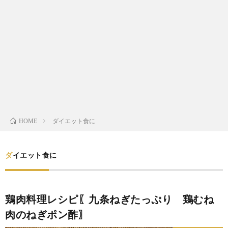
わ
バ
せ
シ
ー
ポ
リ
ダイエット食に
HOME
シ
ダイエット食に
ー
鶏肉料理レシピ〖九条ねぎたっぷり 鶏むね
肉のねぎポン酢〗