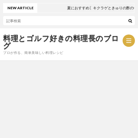
NEW ARTICLE
夏におすすめ〖キクラゲときゅりの酢の物〗
料理とゴルフ好きの料理長のブロ
グ
プロが作る、簡単美味しい料理レシピ
お
問
プ
い
ラ
合
イ