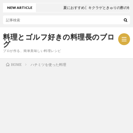
NEW ARTICLE
夏におすすめ〖キクラゲときゅりの酢の物〗
料理とゴルフ好きの料理長のブロ
グ
プロが作る、簡単美味しい料理レシピ
ハチミツを使った料理
HOME
お
問
プ
い
ラ
合
イ