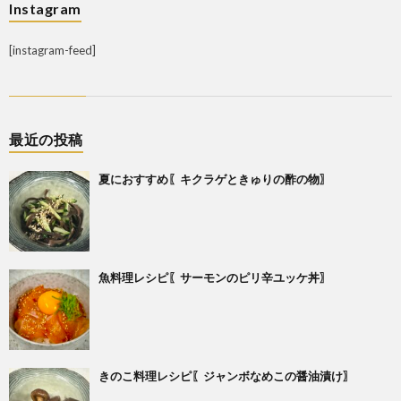
Instagram
[instagram-feed]
最近の投稿
夏におすすめ〖キクラゲときゅりの酢の物〗
魚料理レシピ〖サーモンのピリ辛ユッケ丼〗
きのこ料理レシピ〖ジャンボなめこの醤油漬け〗