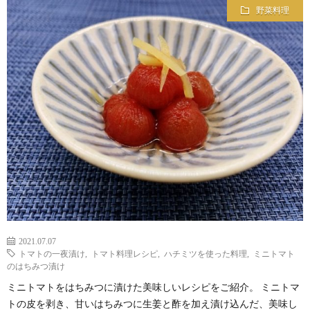
野菜料理
2021.07.07
トマトの一夜漬け
,
トマト料理レシピ
,
ハチミツを使った料理
,
ミニトマト
のはちみつ漬け
ミニトマトをはちみつに漬けた美味しいレシピをご紹介。 ミニトマ
トの皮を剥き、甘いはちみつに生姜と酢を加え漬け込んだ、美味し