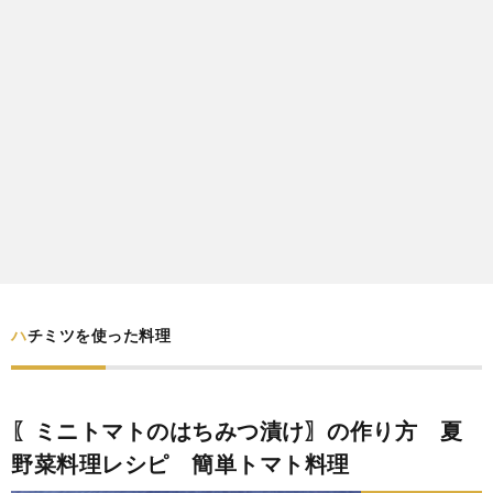
わ
バ
せ
シ
ー
ポ
リ
シ
ハチミツを使った料理
ー
〖ミニトマトのはちみつ漬け〗の作り方 夏
野菜料理レシピ 簡単トマト料理