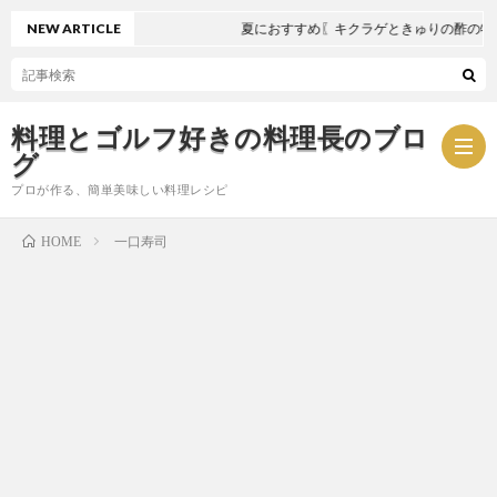
NEW ARTICLE
夏におすすめ〖キクラゲときゅりの酢の物〗
料理とゴルフ好きの料理長のブロ
グ
プロが作る、簡単美味しい料理レシピ
一口寿司
HOME
お
問
プ
い
ラ
合
イ