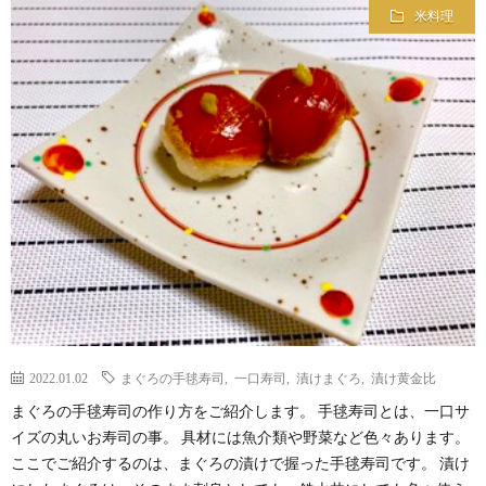
米料理
2022.01.02
まぐろの手毬寿司
,
一口寿司
,
漬けまぐろ
,
漬け黄金比
まぐろの手毬寿司の作り方をご紹介します。 手毬寿司とは、一口サ
イズの丸いお寿司の事。 具材には魚介類や野菜など色々あります。
ここでご紹介するのは、まぐろの漬けで握った手毬寿司です。 漬け