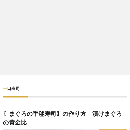
わ
バ
せ
シ
ー
ポ
リ
シ
一口寿司
ー
〖まぐろの手毬寿司〗の作り方 漬けまぐろ
の黄金比