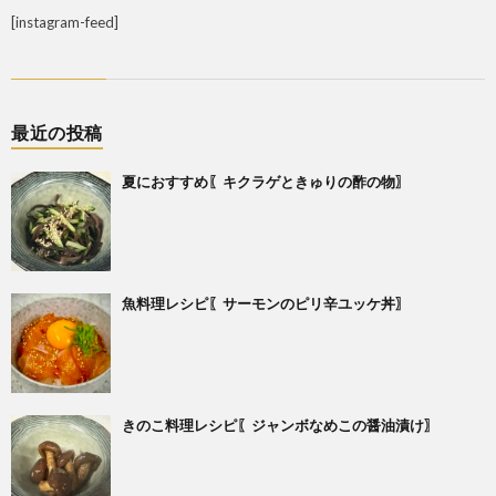
[instagram-feed]
最近の投稿
夏におすすめ〖キクラゲときゅりの酢の物〗
魚料理レシピ〖サーモンのピリ辛ユッケ丼〗
きのこ料理レシピ〖ジャンボなめこの醤油漬け〗