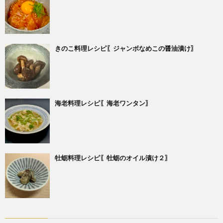
きのこ料理レシピ〖ジャンボなめこの醤油漬け〗
海老料理レシピ〖海老ワンタン〗
牡蛎料理レシピ〖牡蛎のオイル漬け２〗