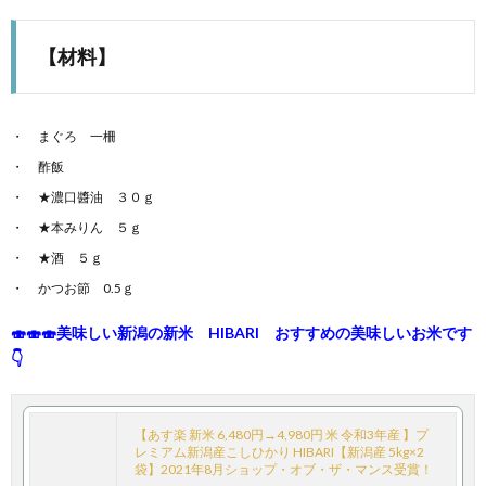
【材料】
まぐろ 一柵
酢飯
★濃口醬油 ３０ｇ
★本みりん ５ｇ
★酒 ５ｇ
かつお節 0.5ｇ
🍣🍣🍣美味しい新潟の新米 HIBARI おすすめの美味しいお米です
👇
【あす楽 新米 6,480円→4,980円 米 令和3年産 】プ
レミアム新潟産こしひかり HIBARI【新潟産 5kg×2
袋】2021年8月ショップ・オブ・ザ・マンス受賞！