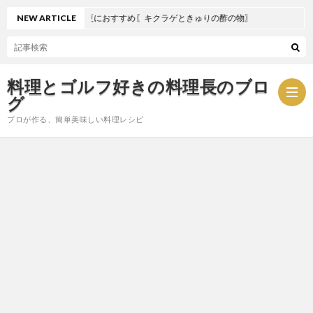
NEW ARTICLE
夏におすすめ〖キクラゲときゅりの酢の物〗
料理とゴルフ好きの料理長のブロ
グ
プロが作る、簡単美味しい料理レシピ
お
問
プ
い
ラ
合
イ