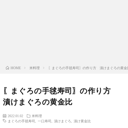
わ
バ
せ
シ
ー
ポ
リ
米料理
〖まぐろの手毬寿司〗の作り方 漬けまぐろの黄金
HOME
シ
〖まぐろの手毬寿司〗の作り方
ー
漬けまぐろの黄金比
2022.01.02
米料理
まぐろの手毬寿司
,
一口寿司
,
漬けまぐろ
,
漬け黄金比