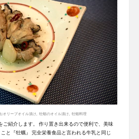
おオリーブオイル漬け
,
牡蛎のオイル漬け
,
牡蛎料理
をご紹介します。 作り置き出来るので便利で、美味
ミルクこと『牡蠣』 完全栄養食品と言われる牛乳と同じ