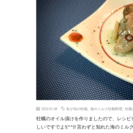
2020.01.08
冬が旬の牡蛎
,
海のミルク牡蛎料理
,
牡蛎
牡蠣のオイル漬けを作りましたので、レシピ
しいですでよ!(^^)! 言わずと知れた海の