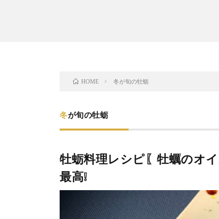
冬が旬の牡蛎
HOME
冬が旬の牡蛎
牡蛎料理レシピ〖牡蠣のオイ
最高❕