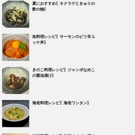
夏におすすめ〖キクラゲときゅりの
酢の物〗
魚料理レシピ〖サーモンのピリ辛ユ
ッケ丼〗
きのこ料理レシピ〖ジャンボなめこ
の醤油漬け〗
海老料理レシピ〖海老ワンタン〗