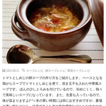
わ
バ
せ
シ
ー
ポ
リ
シ
2021.08.21
スープレシピ
,
卵スープレシピ
,
野菜スープレシピ
トマトとしめじの卵スープの作り方をご紹介します。 ベースとなる
ー
鶏がらスープでトマトとしめじを煮て、溶き玉子を入れた中華風ス
ープです。 ほんの少しとろみを付けているので、冷めにくく、熱々
で美味しいスープになっています。 また、生姜も入っているので、
体が温まりますよ(^^♪ 冬の寒い時期には特におすすめですが、夏場