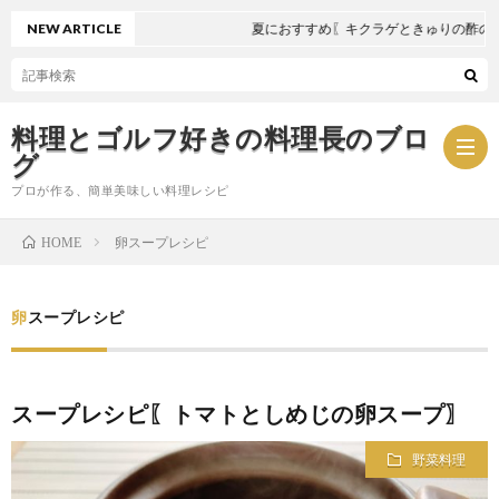
NEW ARTICLE
夏におすすめ〖キクラゲときゅりの酢の物
料理とゴルフ好きの料理長のブロ
グ
プロが作る、簡単美味しい料理レシピ
卵スープレシピ
HOME
お
卵スープレシピ
問
プ
い
ラ
スープレシピ〖トマトとしめじの卵スープ〗
合
イ
野菜料理