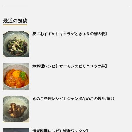
最近の投稿
夏におすすめ〖キクラゲときゅりの酢の物〗
魚料理レシピ〖サーモンのピリ辛ユッケ丼〗
きのこ料理レシピ〖ジャンボなめこの醤油漬け〗
海老料理レシピ〖海老ワンタン〗