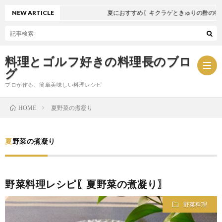
NEW ARTICLE
夏におすすめ〖キクラゲときゅりの酢の物〗
料理とゴルフ好きの料理長のブロ
グ
プロが作る、簡単美味しい料理レシピ
夏野菜の煮凝り
HOME
お
夏野菜の煮凝り
問
プ
い
ラ
野菜料理レシピ〖夏野菜の煮凝り〗
合
イ
野菜料理