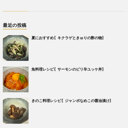
最近の投稿
夏におすすめ〖キクラゲときゅりの酢の物〗
魚料理レシピ〖サーモンのピリ辛ユッケ丼〗
きのこ料理レシピ〖ジャンボなめこの醤油漬け〗