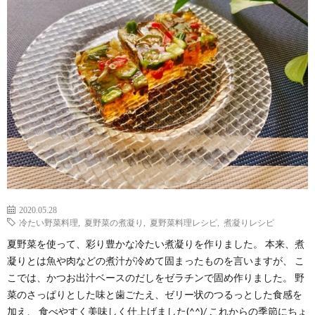
わ
バ
せ
シ
ー
ポ
リ
シ
2020.05.28
冷たい野菜料理
,
夏野菜の煮凝り
,
夏野菜料理レシピ
,
煮凝りレシピ
ー
夏野菜を使って、彩り豊かな冷たい煮凝りを作りました。 本来、煮
凝りとは魚や肉などの煮汁が冷めて固まったものを言いますが、 こ
こでは、かつお出汁ベースのだしをゼラチンで固め作りました。 野
菜のさっぱりとした味と歯ごたえ、ゼリー状のつるっとした食感を
加え、 食べやすく美味しく仕上げました(^^)/ これからの季節にちょ