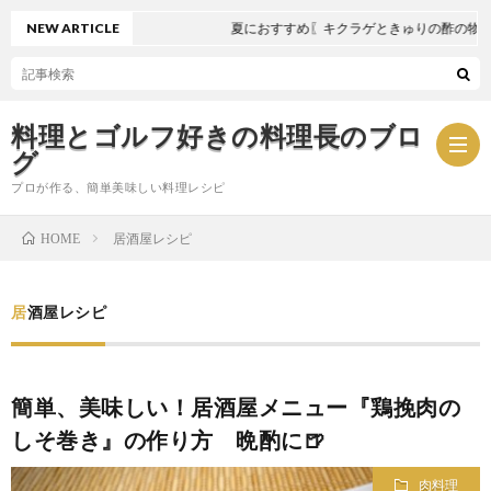
NEW ARTICLE
夏におすすめ〖キクラゲときゅりの酢の物〗
料理とゴルフ好きの料理長のブロ
グ
プロが作る、簡単美味しい料理レシピ
居酒屋レシピ
HOME
お
居酒屋レシピ
問
プ
い
ラ
簡単、美味しい！居酒屋メニュー『鶏挽肉の
しそ巻き』の作り方 晩酌に🍺
合
イ
肉料理