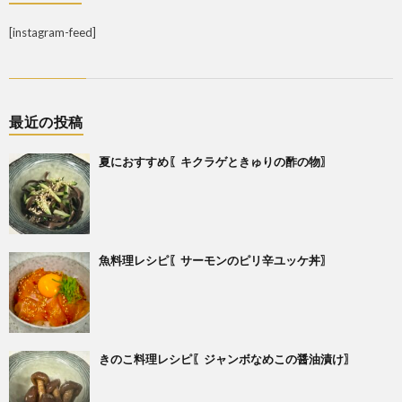
[instagram-feed]
最近の投稿
夏におすすめ〖キクラゲときゅりの酢の物〗
魚料理レシピ〖サーモンのピリ辛ユッケ丼〗
きのこ料理レシピ〖ジャンボなめこの醤油漬け〗