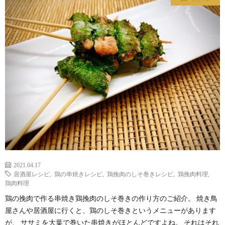
わ
バ
せ
シ
ー
ポ
リ
シ
2021.04.17
ー
居酒屋レシピ
,
鶏の串焼きレシピ
,
鶏挽肉のしそ巻きレシピ
,
鶏挽肉料理
,
鶏肉料理
鶏の挽肉で作る串焼き鶏挽肉のしそ巻きの作り方のご紹介。 焼き鳥
屋さんや居酒屋に行くと、鶏のしそ巻きというメニューがあります
が、 ササミを大葉で巻いた串焼きがほとんどですよね。 それはそれ