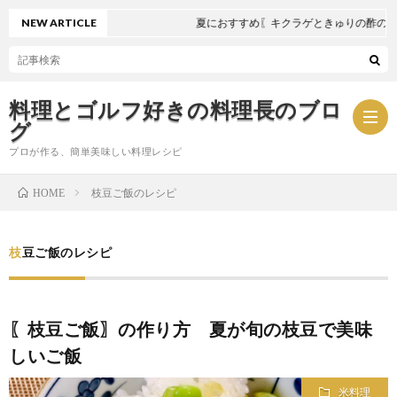
NEW ARTICLE
夏におすすめ〖キクラゲときゅりの酢の物〗
料理とゴルフ好きの料理長のブロ
グ
プロが作る、簡単美味しい料理レシピ
枝豆ご飯のレシピ
HOME
お
枝豆ご飯のレシピ
問
プ
い
ラ
〖枝豆ご飯〗の作り方 夏が旬の枝豆で美味
しいご飯
合
イ
米料理