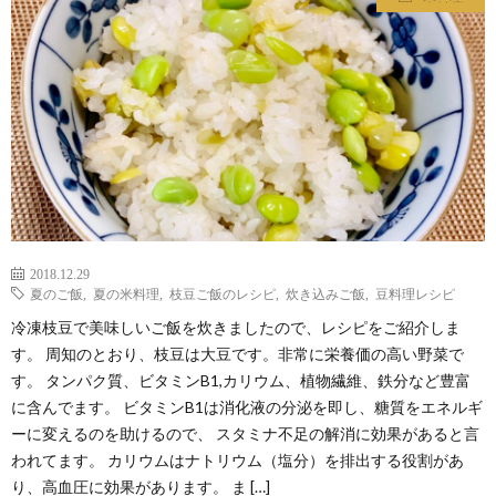
わ
バ
せ
シ
ー
ポ
リ
2018.12.29
夏のご飯
,
夏の米料理
,
枝豆ご飯のレシピ
,
炊き込みご飯
,
豆料理レシピ
シ
冷凍枝豆で美味しいご飯を炊きましたので、レシピをご紹介しま
す。 周知のとおり、枝豆は大豆です。非常に栄養価の高い野菜で
ー
す。 タンパク質、ビタミンB1,カリウム、植物繊維、鉄分など豊富
に含んでます。 ビタミンB1は消化液の分泌を即し、糖質をエネルギ
ーに変えるのを助けるので、 スタミナ不足の解消に効果があると言
われてます。 カリウムはナトリウム（塩分）を排出する役割があ
り、高血圧に効果があります。 ま […]