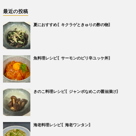
最近の投稿
夏におすすめ〖キクラゲときゅりの酢の物〗
魚料理レシピ〖サーモンのピリ辛ユッケ丼〗
きのこ料理レシピ〖ジャンボなめこの醤油漬け〗
海老料理レシピ〖海老ワンタン〗